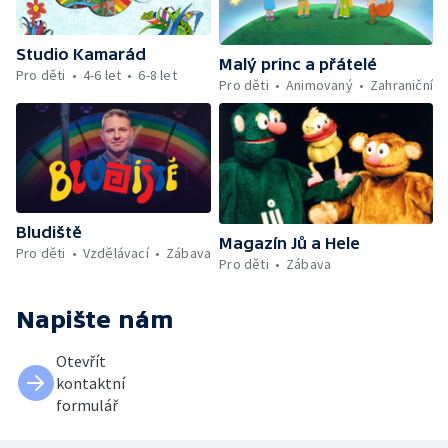
Studio Kamarád
Malý princ a přátelé
Pro děti
4-6 let
6-8 let
Pro děti
Animovaný
Zahraniční
Bludiště
Magazín Jů a Hele
Pro děti
Vzdělávací
Zábava
Pro děti
Zábava
Napište nám
Otevřít
kontaktní
formulář