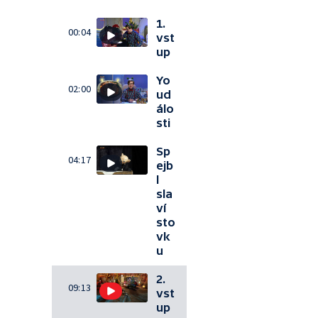
1.
00:04
vst
up
Yo
02:00
ud
álo
sti
Sp
04:17
ejb
l
sla
ví
sto
vk
u
2.
09:13
vst
up