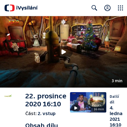
Close
Search
3 min
22. prosince
Další
díl
2020 16:10
4.
16 min
Část:
2. vstup
ledna
2021
Obsah dílu
16:10