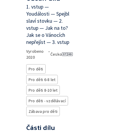
1. vstup —
Youdálosti — Spejbl
slaví stovku — 2.
vstup — Jak na to?
Jak se o Vánocích
nepřejíst — 3. vstup
Vyrobeno
•
Česko
2020
Pro děti
Pro děti 6-8 let
Pro děti 8-10 let
Pro děti - vzdělávací
Zábava pro děti
Části dílu