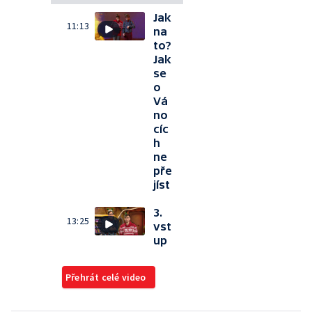
Jak
11:13
na
to?
Jak
se
o
Vá
no
cíc
h
ne
pře
jíst
3.
13:25
vst
up
Přehrát celé video