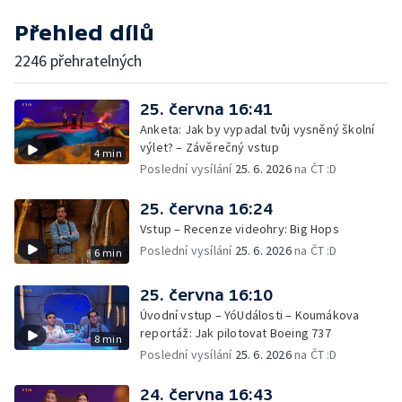
Přehled dílů
2246 přehratelných
25. června 16:41
Anketa: Jak by vypadal tvůj vysněný školní
výlet? – Závěrečný vstup
4 min
Poslední vysílání
25. 6. 2026
na ČT :D
25. června 16:24
Vstup – Recenze videohry: Big Hops
Poslední vysílání
25. 6. 2026
na ČT :D
6 min
25. června 16:10
Úvodní vstup – YóUdálosti – Koumákova
reportáž: Jak pilotovat Boeing 737
8 min
Poslední vysílání
25. 6. 2026
na ČT :D
24. června 16:43