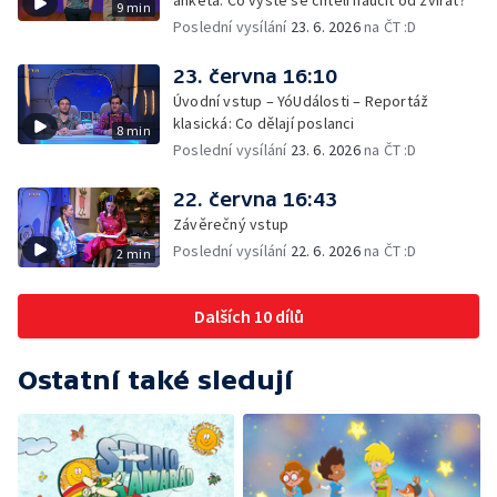
anketa: Co vyste se chtěli naučit od zvířat?
9 min
Poslední vysílání
23. 6. 2026
na ČT :D
23. června 16:10
Úvodní vstup – YóUdálosti – Reportáž
klasická: Co dělají poslanci
8 min
Poslední vysílání
23. 6. 2026
na ČT :D
22. června 16:43
Závěrečný vstup
Poslední vysílání
22. 6. 2026
na ČT :D
2 min
Dalších 10 dílů
Ostatní také sledují