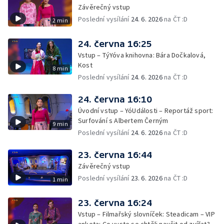
Závěrečný vstup
Poslední vysílání
24. 6. 2026
na ČT :D
2 min
24. června 16:25
Vstup – TýYóva knihovna: Bára Dočkalová,
Kost
8 min
Poslední vysílání
24. 6. 2026
na ČT :D
24. června 16:10
Úvodní vstup – YóUdálosti – Reportáž sport:
Surfování s Albertem Černým
9 min
Poslední vysílání
24. 6. 2026
na ČT :D
23. června 16:44
Závěrečný vstup
Poslední vysílání
23. 6. 2026
na ČT :D
1 min
23. června 16:24
Vstup – Filmařský slovníček: Steadicam – VIP