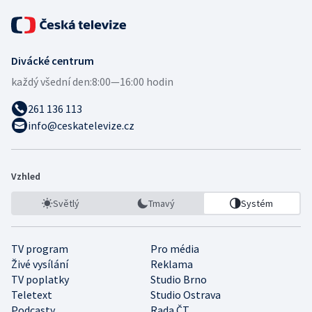
Divácké centrum
každý všední den:
8:00—16:00 hodin
261 136 113
info@ceskatelevize.cz
Vzhled
Světlý
Tmavý
Systém
TV program
Pro média
Živé vysílání
Reklama
TV poplatky
Studio Brno
Teletext
Studio Ostrava
Podcasty
Rada ČT