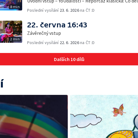
Úvodní vstup – YóUdálosti – Reportáž klasická: Co děl
8 min
Poslední vysílání
23. 6. 2026
na ČT :D
22. června 16:43
Závěrečný vstup
2 min
Poslední vysílání
22. 6. 2026
na ČT :D
Dalších 10 dílů
í