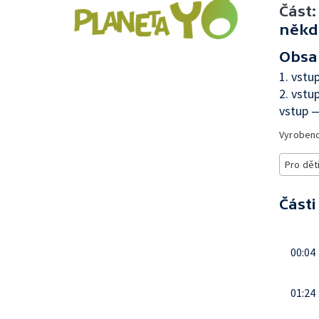
Část:
někd
Obsa
1. vstu
2. vstu
vstup —
Vyroben
Pro dět
Části
00:04
01:24