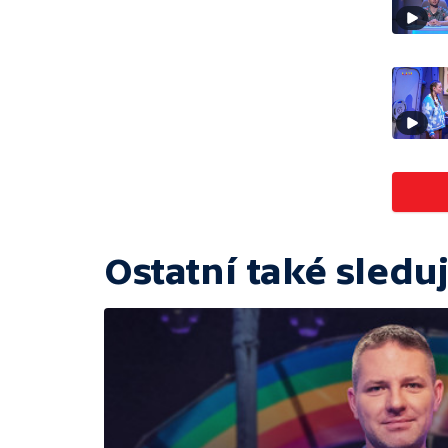
Ostatní také sleduj