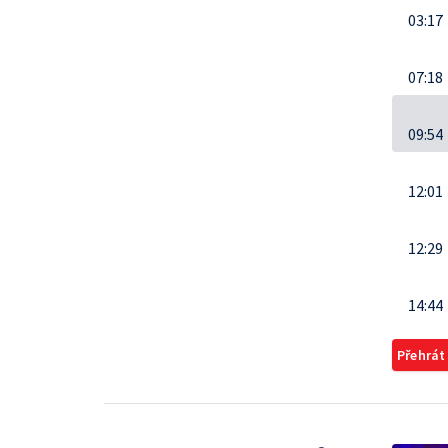
03:17
07:18
09:54
12:01
12:29
14:44
Přehrát