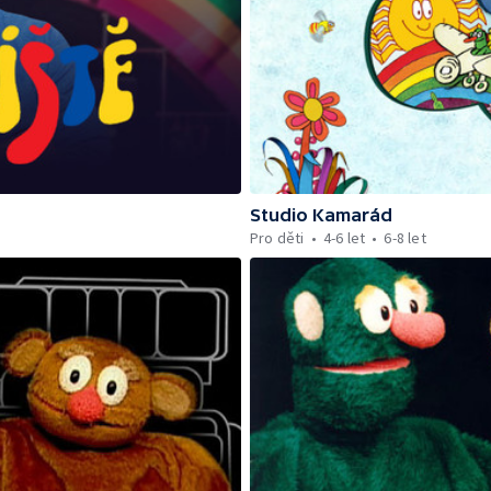
Studio Kamarád
Pro děti
4-6 let
6-8 let