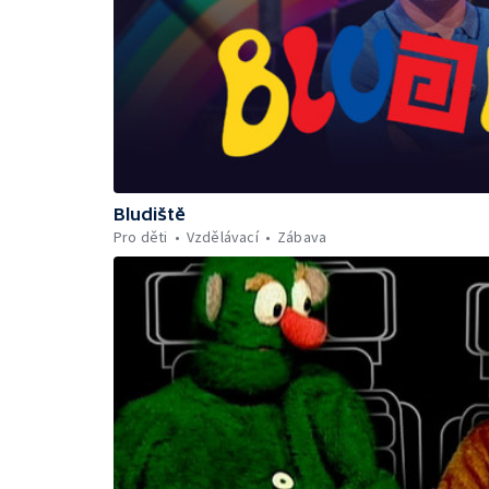
Bludiště
Pro děti
Vzdělávací
Zábava