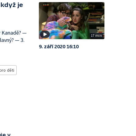
 když je
 v Kanadě? —
17 min
lavný? — 3.
9. září 2020 16:10
pro děti
je v