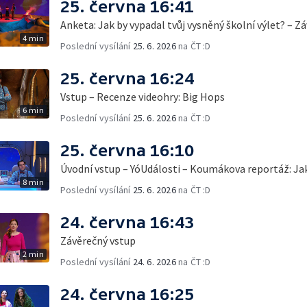
25. června 16:41
Anketa: Jak by vypadal tvůj vysněný školní výlet? – Z
4 min
Poslední vysílání
25. 6. 2026
na ČT :D
25. června 16:24
Vstup – Recenze videohry: Big Hops
6 min
Poslední vysílání
25. 6. 2026
na ČT :D
25. června 16:10
Úvodní vstup – YóUdálosti – Koumákova reportáž: Ja
8 min
Poslední vysílání
25. 6. 2026
na ČT :D
24. června 16:43
Závěrečný vstup
2 min
Poslední vysílání
24. 6. 2026
na ČT :D
24. června 16:25