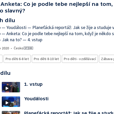
Anketa: Co je podle tebe nejlepší na tom,
o slavný?
h dílu
p — Youdálosti — Planeťácká reportáž: Jak se žije a studuje
p — Anketa: Co je podle tebe nejlepší na tom, když je někdo s
 Jak na to? — 4. vstup
o
2020
•
Česko
i
Pro děti 6-8 let
Pro děti 8-10 let
Pro děti - vzdělávací
Zábava 
 dílu
1. vstup
Youdálosti
Planeťácká reportáž: Jak se žije a studu