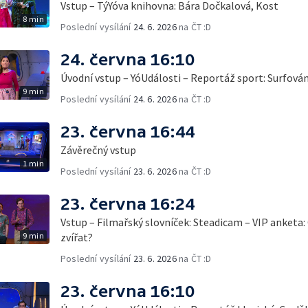
Vstup – TýYóva knihovna: Bára Dočkalová, Kost
8 min
Poslední vysílání
24. 6. 2026
na ČT :D
24. června 16:10
Úvodní vstup – YóUdálosti – Reportáž sport: Surfová
9 min
Poslední vysílání
24. 6. 2026
na ČT :D
23. června 16:44
Závěrečný vstup
1 min
Poslední vysílání
23. 6. 2026
na ČT :D
23. června 16:24
Vstup – Filmařský slovníček: Steadicam – VIP anketa: 
9 min
zvířat?
Poslední vysílání
23. 6. 2026
na ČT :D
23. června 16:10