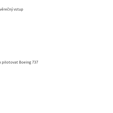
ávěrečný vstup
k pilotovat Boeing 737