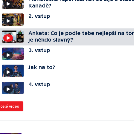
Kanadě?
2. vstup
Anketa: Co je podle tebe nejlepší na to
je někdo slavný?
3. vstup
Jak na to?
4. vstup
 celé video