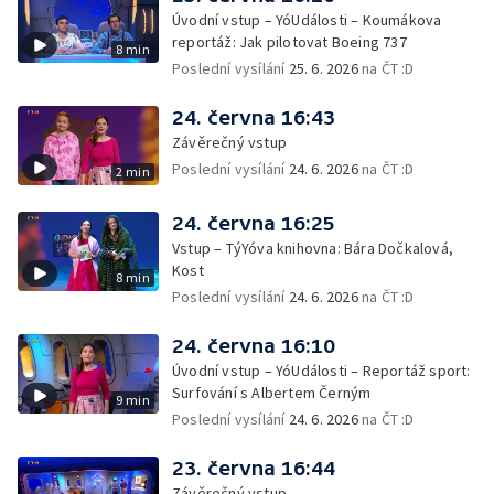
Úvodní vstup – YóUdálosti – Koumákova
reportáž: Jak pilotovat Boeing 737
8 min
Poslední vysílání
25. 6. 2026
na ČT :D
24. června 16:43
Závěrečný vstup
Poslední vysílání
24. 6. 2026
na ČT :D
2 min
24. června 16:25
Vstup – TýYóva knihovna: Bára Dočkalová,
Kost
8 min
Poslední vysílání
24. 6. 2026
na ČT :D
24. června 16:10
Úvodní vstup – YóUdálosti – Reportáž sport:
Surfování s Albertem Černým
9 min
Poslední vysílání
24. 6. 2026
na ČT :D
23. června 16:44
Závěrečný vstup