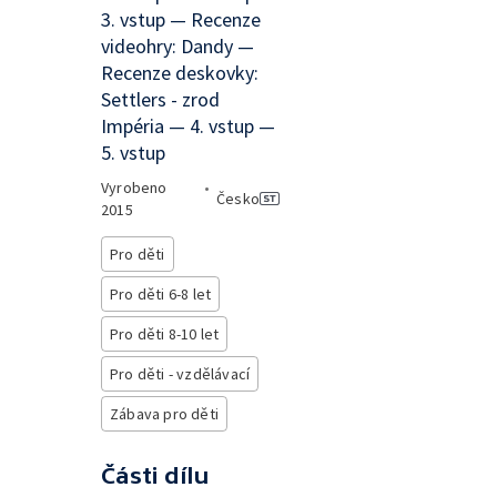
3. vstup — Recenze
videohry: Dandy —
Recenze deskovky:
Settlers - zrod
Impéria — 4. vstup —
5. vstup
Vyrobeno
•
Česko
2015
Pro děti
Pro děti 6-8 let
Pro děti 8-10 let
Pro děti - vzdělávací
Zábava pro děti
Části dílu