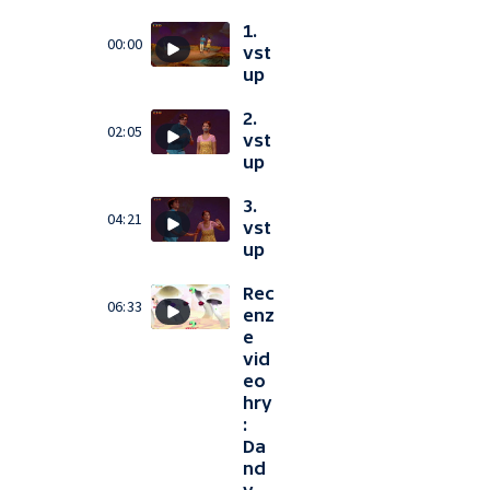
1.
00:00
vst
up
2.
02:05
vst
up
3.
04:21
vst
up
Rec
06:33
enz
e
vid
eo
hry
:
Da
nd