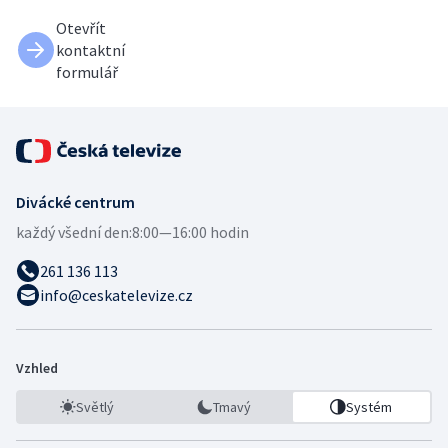
Otevřít
kontaktní
formulář
Divácké centrum
každý všední den:
8:00—16:00 hodin
261 136 113
info@ceskatelevize.cz
Vzhled
Světlý
Tmavý
Systém