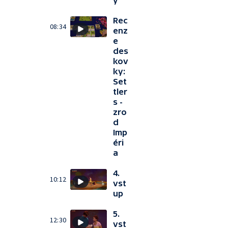
y
Rec
08:34
enz
e
des
kov
ky:
Set
tler
s -
zro
d
Imp
éri
a
4.
10:12
vst
up
5.
12:30
vst