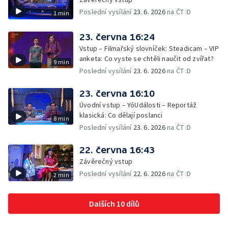
Poslední vysílání
23. 6. 2026
na ČT :D
1 min
23. června 16:24
Vstup – Filmařský slovníček: Steadicam – VIP
anketa: Co vyste se chtěli naučit od zvířat?
9 min
Poslední vysílání
23. 6. 2026
na ČT :D
23. června 16:10
Úvodní vstup – YóUdálosti – Reportáž
klasická: Co dělají poslanci
8 min
Poslední vysílání
23. 6. 2026
na ČT :D
22. června 16:43
Závěrečný vstup
Poslední vysílání
22. 6. 2026
na ČT :D
2 min
Dalších 10 dílů