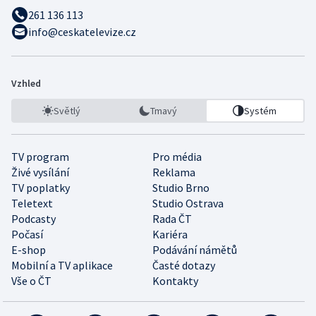
261 136 113
info@ceskatelevize.cz
Vzhled
Světlý
Tmavý
Systém
TV program
Pro média
Živé vysílání
Reklama
TV poplatky
Studio Brno
Teletext
Studio Ostrava
Podcasty
Rada ČT
Počasí
Kariéra
E-shop
Podávání námětů
Mobilní a TV aplikace
Časté dotazy
Vše o ČT
Kontakty