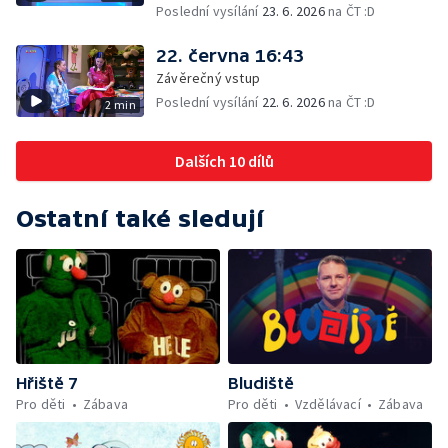
Poslední vysílání
23. 6. 2026
na ČT :D
22. června 16:43
Závěrečný vstup
Poslední vysílání
22. 6. 2026
na ČT :D
2 min
Dalších 10 dílů
Ostatní také sledují
Hřiště 7
Bludiště
Pro děti
Zábava
Pro děti
Vzdělávací
Zábava