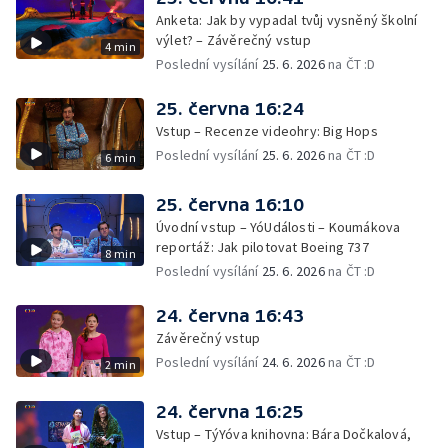
Anketa: Jak by vypadal tvůj vysněný školní
výlet? – Závěrečný vstup
4 min
Poslední vysílání
25. 6. 2026
na ČT :D
25. června 16:24
Vstup – Recenze videohry: Big Hops
Poslední vysílání
25. 6. 2026
na ČT :D
6 min
25. června 16:10
Úvodní vstup – YóUdálosti – Koumákova
reportáž: Jak pilotovat Boeing 737
8 min
Poslední vysílání
25. 6. 2026
na ČT :D
24. června 16:43
Závěrečný vstup
Poslední vysílání
24. 6. 2026
na ČT :D
2 min
24. června 16:25
Vstup – TýYóva knihovna: Bára Dočkalová,