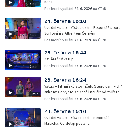
Kost
8 min
Poslední vysílání
24. 6. 2026
na ČT :D
24. června 16:10
Úvodní vstup – YóUdálosti – Reportáž sport:
Surfování s Albertem Černým
9 min
Poslední vysílání
24. 6. 2026
na ČT :D
23. června 16:44
Závěrečný vstup
Poslední vysílání
23. 6. 2026
na ČT :D
1 min
23. června 16:24
Vstup – Filmařský slovníček: Steadicam – VIP
anketa: Co vyste se chtěli naučit od zvířat?
9 min
Poslední vysílání
23. 6. 2026
na ČT :D
23. června 16:10
Úvodní vstup – YóUdálosti – Reportáž
klasická: Co dělají poslanci
8 min