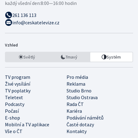
každý všední den:
8:00—16:00 hodin
261 136 113
info@ceskatelevize.cz
Vzhled
Světlý
Tmavý
Systém
TV program
Pro média
Živé vysílání
Reklama
TV poplatky
Studio Brno
Teletext
Studio Ostrava
Podcasty
Rada ČT
Počasí
Kariéra
E-shop
Podávání námětů
Mobilní a TV aplikace
Časté dotazy
Vše o ČT
Kontakty