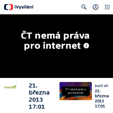
Close
Search
ČT nemá práva 
pro internet
21.
Další díl
ČT nemá práva
22.
března
pro internet
března
2013
2013
17:01
17:01