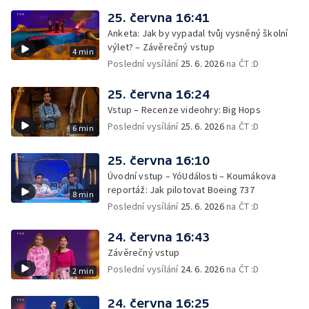
25. června 16:41
Anketa: Jak by vypadal tvůj vysněný školní
výlet? – Závěrečný vstup
4 min
Poslední vysílání
25. 6. 2026
na ČT :D
25. června 16:24
Vstup – Recenze videohry: Big Hops
Poslední vysílání
25. 6. 2026
na ČT :D
6 min
25. června 16:10
Úvodní vstup – YóUdálosti – Koumákova
reportáž: Jak pilotovat Boeing 737
8 min
Poslední vysílání
25. 6. 2026
na ČT :D
24. června 16:43
Závěrečný vstup
Poslední vysílání
24. 6. 2026
na ČT :D
2 min
24. června 16:25