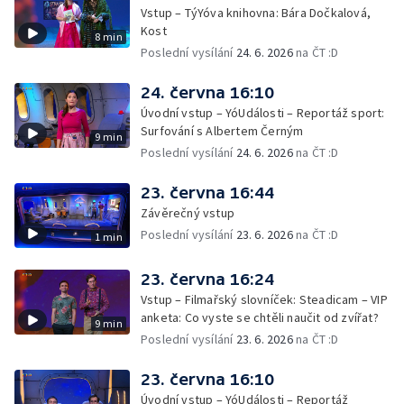
Vstup – TýYóva knihovna: Bára Dočkalová,
Kost
8 min
Poslední vysílání
24. 6. 2026
na ČT :D
24. června 16:10
Úvodní vstup – YóUdálosti – Reportáž sport:
Surfování s Albertem Černým
9 min
Poslední vysílání
24. 6. 2026
na ČT :D
23. června 16:44
Závěrečný vstup
Poslední vysílání
23. 6. 2026
na ČT :D
1 min
23. června 16:24
Vstup – Filmařský slovníček: Steadicam – VIP
anketa: Co vyste se chtěli naučit od zvířat?
9 min
Poslední vysílání
23. 6. 2026
na ČT :D
23. června 16:10
Úvodní vstup – YóUdálosti – Reportáž