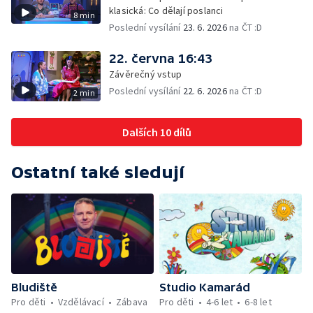
klasická: Co dělají poslanci
8 min
Poslední vysílání
23. 6. 2026
na ČT :D
22. června 16:43
Závěrečný vstup
Poslední vysílání
22. 6. 2026
na ČT :D
2 min
Dalších 10 dílů
Ostatní také sledují
Bludiště
Studio Kamarád
Pro děti
Vzdělávací
Zábava
Pro děti
4-6 let
6-8 let