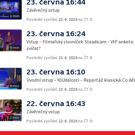
23. června 16:44
Závěrečný vstup
1 min
Poslední vysílání
23. 6. 2026
na ČT :D
23. června 16:24
Vstup – Filmařský slovníček: Steadicam – VIP anketa: 
9 min
zvířat?
Poslední vysílání
23. 6. 2026
na ČT :D
23. června 16:10
Úvodní vstup – YóUdálosti – Reportáž klasická: Co děl
8 min
Poslední vysílání
23. 6. 2026
na ČT :D
22. června 16:43
Závěrečný vstup
2 min
Poslední vysílání
22. 6. 2026
na ČT :D