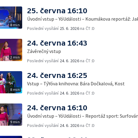
25. června 16:10
Úvodní vstup – YóUdálosti – Koumákova reportáž: Ja
8 min
Poslední vysílání
25. 6. 2026
na ČT :D
24. června 16:43
Závěrečný vstup
2 min
Poslední vysílání
24. 6. 2026
na ČT :D
24. června 16:25
Vstup – TýYóva knihovna: Bára Dočkalová, Kost
8 min
Poslední vysílání
24. 6. 2026
na ČT :D
24. června 16:10
Úvodní vstup – YóUdálosti – Reportáž sport: Surfová
9 min
Poslední vysílání
24. 6. 2026
na ČT :D