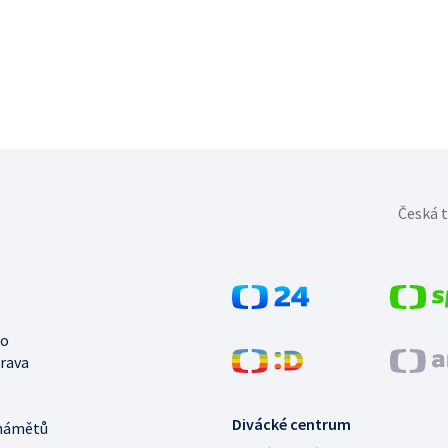
Česká t
no
trava
Divácké centrum
námětů