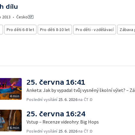
h dílu
o
2013
•
Česko
i
Pro děti 6-8 let
Pro děti 8-10 let
Pro děti - vzdělávací
Zábava 
25. června 16:41
Anketa: Jak by vypadal tvůj vysněný školní výlet? – Z
4 min
Poslední vysílání
25. 6. 2026
na ČT :D
25. června 16:24
Vstup – Recenze videohry: Big Hops
6 min
Poslední vysílání
25. 6. 2026
na ČT :D