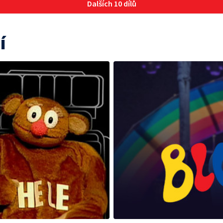
Dalších 10 dílů
í