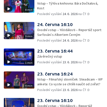
Vstup – TýYóva knihovna: Bára Dočkalová,
Kost
8 min
Poslední vysílání
24. 6. 2026
na ČT :D
24. června 16:10
Úvodní vstup – YóUdálosti – Reportáž sport:
Surfování s Albertem Černým
9 min
Poslední vysílání
24. 6. 2026
na ČT :D
23. června 16:44
Závěrečný vstup
Poslední vysílání
23. 6. 2026
na ČT :D
1 min
23. června 16:24
Vstup – Filmařský slovníček: Steadicam – VIP
anketa: Co vyste se chtěli naučit od zvířat?
9 min
Poslední vysílání
23. 6. 2026
na ČT :D
23. června 16:10
Úvodní vstup – YóUdálosti – Reportáž