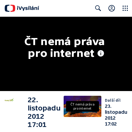
Close
Search
ČT nemá práva 
pro internet
22.
Další díl
ČT nemá práva
23.
listopadu
pro internet
listopadu
2012
2012
17:01
17:02