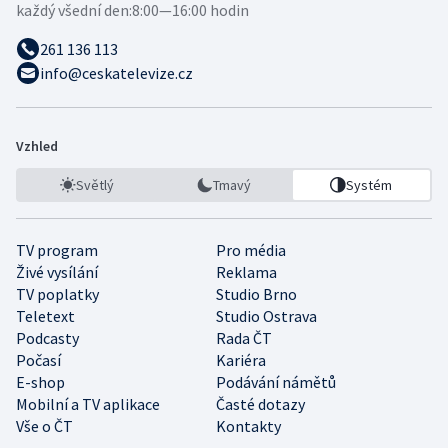
každý všední den:
8:00—16:00 hodin
261 136 113
info@ceskatelevize.cz
Vzhled
Světlý
Tmavý
Systém
TV program
Pro média
Živé vysílání
Reklama
TV poplatky
Studio Brno
Teletext
Studio Ostrava
Podcasty
Rada ČT
Počasí
Kariéra
E-shop
Podávání námětů
Mobilní a TV aplikace
Časté dotazy
Vše o ČT
Kontakty