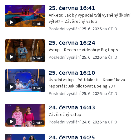
25. června 16:41
Anketa: Jak by vypadal tvůj vysněný školní
výlet? – Závěrečný vstup
4 min
Poslední vysílání
25. 6. 2026
na ČT :D
25. června 16:24
Vstup – Recenze videohry: Big Hops
Poslední vysílání
25. 6. 2026
na ČT :D
6 min
25. června 16:10
Úvodní vstup – YóUdálosti – Koumákova
reportáž: Jak pilotovat Boeing 737
8 min
Poslední vysílání
25. 6. 2026
na ČT :D
24. června 16:43
Závěrečný vstup
Poslední vysílání
24. 6. 2026
na ČT :D
2 min
24. června 16:25