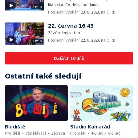
klasická: Co dělají poslanci
8 min
Poslední vysílání
23. 6. 2026
na ČT :D
22. června 16:43
Závěrečný vstup
Poslední vysílání
22. 6. 2026
na ČT :D
2 min
Dalších 10 dílů
Ostatní také sledují
Bludiště
Studio Kamarád
Pro děti
Vzdělávací
Zábava
Pro děti
4-6 let
6-8 let