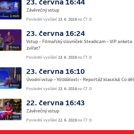
23. června 16:44
Závěrečný vstup
1 min
Poslední vysílání
23. 6. 2026
na ČT :D
23. června 16:24
Vstup – Filmařský slovníček: Steadicam – VIP anketa: 
9 min
zvířat?
Poslední vysílání
23. 6. 2026
na ČT :D
23. června 16:10
Úvodní vstup – YóUdálosti – Reportáž klasická: Co děl
8 min
Poslední vysílání
23. 6. 2026
na ČT :D
22. června 16:43
Závěrečný vstup
2 min
Poslední vysílání
22. 6. 2026
na ČT :D