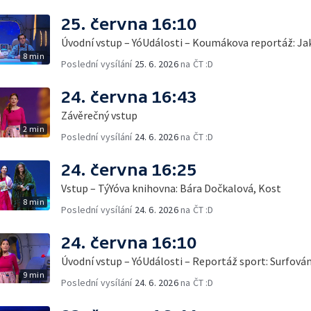
25. června 16:10
Úvodní vstup – YóUdálosti – Koumákova reportáž: Ja
8 min
Poslední vysílání
25. 6. 2026
na ČT :D
24. června 16:43
Závěrečný vstup
2 min
Poslední vysílání
24. 6. 2026
na ČT :D
24. června 16:25
Vstup – TýYóva knihovna: Bára Dočkalová, Kost
8 min
Poslední vysílání
24. 6. 2026
na ČT :D
24. června 16:10
Úvodní vstup – YóUdálosti – Reportáž sport: Surfová
9 min
Poslední vysílání
24. 6. 2026
na ČT :D