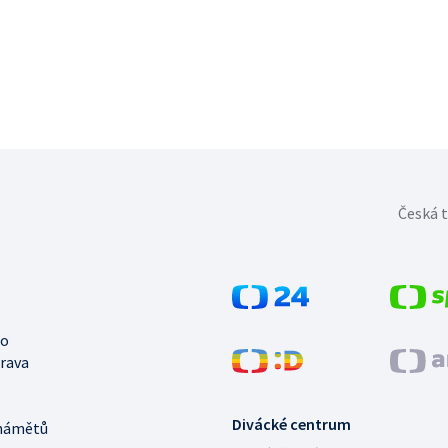
Česká t
no
trava
Divácké centrum
námětů