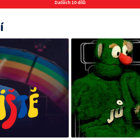
Dalších 10 dílů
í