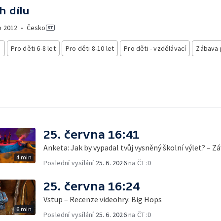
h dílu
o
2012
•
Česko
i
Pro děti 6-8 let
Pro děti 8-10 let
Pro děti - vzdělávací
Zábava 
25. června 16:41
Anketa: Jak by vypadal tvůj vysněný školní výlet? – Z
4 min
Poslední vysílání
25. 6. 2026
na ČT :D
25. června 16:24
Vstup – Recenze videohry: Big Hops
6 min
Poslední vysílání
25. 6. 2026
na ČT :D