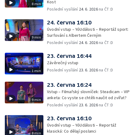
Kost
8 min
Poslední vysílání
24. 6. 2026
na ČT :D
24. června 16:10
Úvodní vstup – YóUdálosti – Reportáž sport:
Surfování s Albertem Černým
9 min
Poslední vysílání
24. 6. 2026
na ČT :D
23. června 16:44
Závěrečný vstup
Poslední vysílání
23. 6. 2026
na ČT :D
1 min
23. června 16:24
Vstup – Filmařský slovníček: Steadicam – VIP
anketa: Co vyste se chtěli naučit od zvířat?
9 min
Poslední vysílání
23. 6. 2026
na ČT :D
23. června 16:10
Úvodní vstup – YóUdálosti – Reportáž
klasická: Co dělají poslanci
8 min