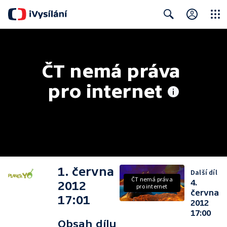
Close
Search
ČT nemá práva 
pro internet
1. června
Další díl
ČT nemá práva
4.
2012
pro internet
června
17:01
2012
17:00
Obsah dílu