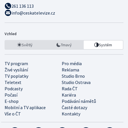
261 136 113
info@ceskatelevize.cz
Vzhled
Světlý
Tmavý
Systém
TV program
Pro média
Živé vysílání
Reklama
TV poplatky
Studio Brno
Teletext
Studio Ostrava
Podcasty
Rada ČT
Počasí
Kariéra
E-shop
Podávání námětů
Mobilní a TV aplikace
Časté dotazy
Vše o ČT
Kontakty