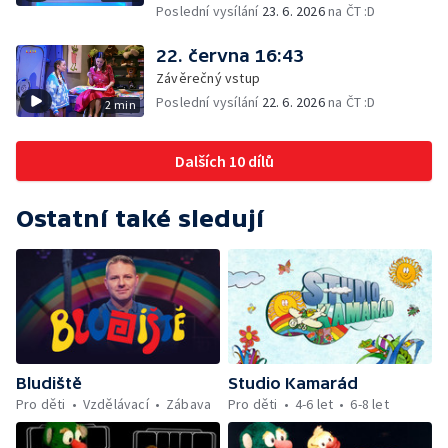
Poslední vysílání
23. 6. 2026
na ČT :D
22. června 16:43
Závěrečný vstup
Poslední vysílání
22. 6. 2026
na ČT :D
2 min
Dalších 10 dílů
Ostatní také sledují
Bludiště
Studio Kamarád
Pro děti
Vzdělávací
Zábava
Pro děti
4-6 let
6-8 let