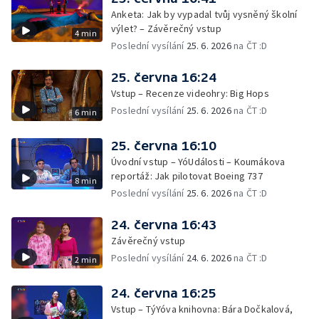
Anketa: Jak by vypadal tvůj vysněný školní
výlet? – Závěrečný vstup
4 min
Poslední vysílání
25. 6. 2026
na ČT :D
25. června 16:24
Vstup – Recenze videohry: Big Hops
Poslední vysílání
25. 6. 2026
na ČT :D
6 min
25. června 16:10
Úvodní vstup – YóUdálosti – Koumákova
reportáž: Jak pilotovat Boeing 737
8 min
Poslední vysílání
25. 6. 2026
na ČT :D
24. června 16:43
Závěrečný vstup
Poslední vysílání
24. 6. 2026
na ČT :D
2 min
24. června 16:25
Vstup – TýYóva knihovna: Bára Dočkalová,