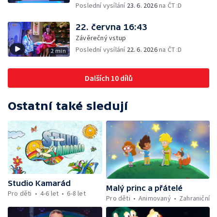
Poslední vysílání
23. 6. 2026
na ČT :D
22. června 16:43
Závěrečný vstup
Poslední vysílání
22. 6. 2026
na ČT :D
2 min
Dalších 10 dílů
Ostatní také sledují
Studio Kamarád
Malý princ a přátelé
Pro děti
4-6 let
6-8 let
Pro děti
Animovaný
Zahraniční