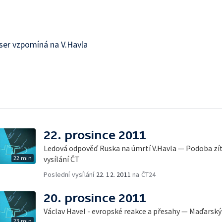
iser vzpomíná na V.Havla
22. prosince 2011
Ledová odpověď Ruska na úmrtí V.Havla — Podoba zí
22 min
vysílání ČT
Poslední vysílání
22. 12. 2011
na ČT24
20. prosince 2011
Václav Havel - evropské reakce a přesahy — Maďarsk
23 min