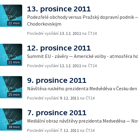
13. prosince 2011
Podezřelé obchody versus Pražský dopravní podnik
22 min
Chodorkovskijm
Poslední vysílání
13. 12. 2011
na ČT24
12. prosince 2011
Summit EU - závěry — Americké volby - atmosféra h
21 min
Poslední vysílání
12. 12. 2011
na ČT24
9. prosince 2011
Návštěva ruského prezidenta Medvěděva v Česku den 
25 min
Poslední vysílání
9. 12. 2011
na ČT24
7. prosince 2011
Mediální obraz návštěvy prezidenta Medveděva — No
18 min
Poslední vysílání
7. 12. 2011
na ČT24