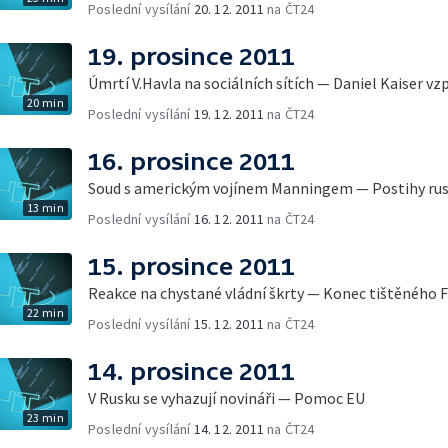
Poslední vysílání
20. 12. 2011
na ČT24
19. prosince 2011
Úmrtí V.Havla na sociálních sítích — Daniel Kaiser v
20 min
Poslední vysílání
19. 12. 2011
na ČT24
16. prosince 2011
Soud s americkým vojínem Manningem — Postihy rus
13 min
Poslední vysílání
16. 12. 2011
na ČT24
15. prosince 2011
Reakce na chystané vládní škrty — Konec tištěného F
22 min
Poslední vysílání
15. 12. 2011
na ČT24
14. prosince 2011
V Rusku se vyhazují novináři — Pomoc EU
23 min
Poslední vysílání
14. 12. 2011
na ČT24