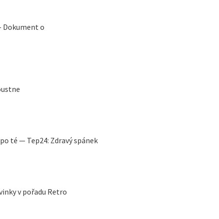
 — Dokument o
oustne
po té — Tep24: Zdravý spánek
vinky v pořadu Retro