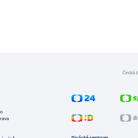
Česká t
no
trava
Divácké centrum