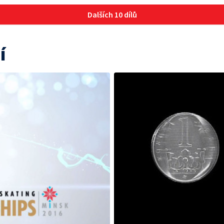
Dalších 10 dílů
í