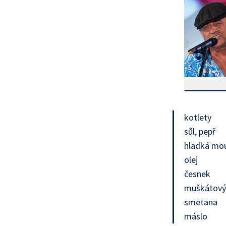
kotlety
sůl, pepř
hladká mo
olej
česnek
muškátový
smetana
máslo