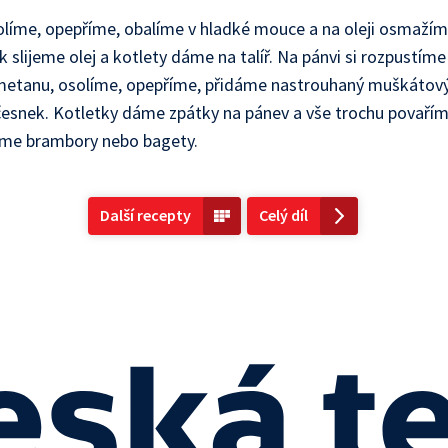
olíme, opepříme, obalíme v hladké mouce a na oleji osmaží
k slijeme olej a kotlety dáme na talíř. Na pánvi si rozpustíme
metanu, osolíme, opepříme, přidáme nastrouhaný muškátový
česnek. Kotletky dáme zpátky na pánev a vše trochu povaří
líme brambory nebo bagety.
Další recepty
Celý díl