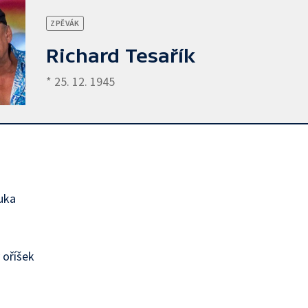
ZPĚVÁK
Richard Tesařík
* 25. 12. 1945
uka
 oříšek