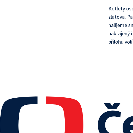
Kotlety os
zlatova. Pa
nalijeme s
nakrájený 
přílohu vo