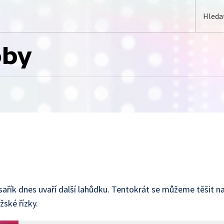
oby
sařík dnes uvaří další lahůdku. Tentokrát se můžeme těšit n
žské řízky.