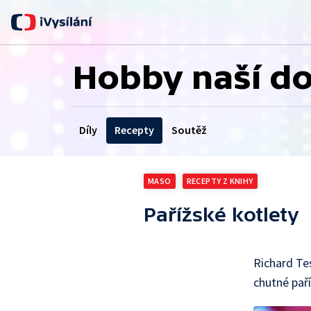
Hobby naší d
Díly
Recepty
Soutěž
MASO
RECEPTY Z KNIHY
Pařížské kotlety
Richard Te
chutné paří