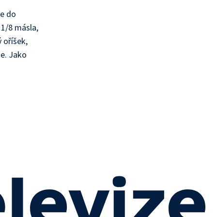
me do
 1/8 másla,
 oříšek,
me. Jako