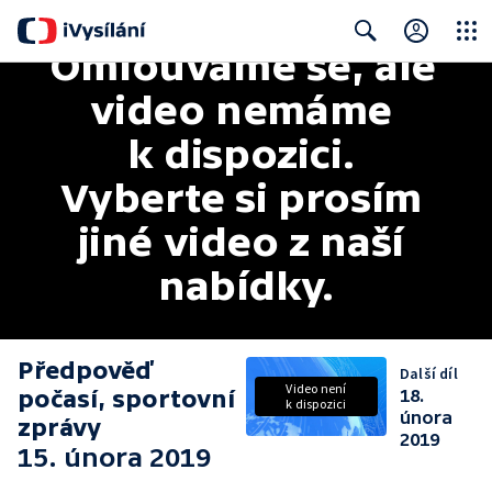
Omlouváme se, ale 
Close
Search
video nemáme 
k dispozici. 
Vyberte si prosím 
jiné video z naší 
nabídky.
Předpověď
Další díl
Video není
počasí, sportovní
18.
k dispozici
února
zprávy
2019
15. února 2019