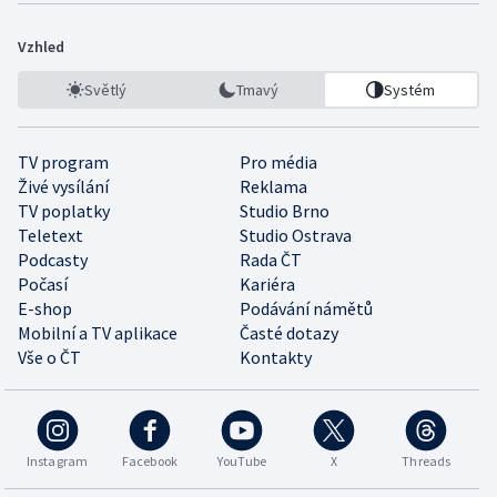
Vzhled
Světlý
Tmavý
Systém
TV program
Pro média
Živé vysílání
Reklama
TV poplatky
Studio Brno
Teletext
Studio Ostrava
Podcasty
Rada ČT
Počasí
Kariéra
E-shop
Podávání námětů
Mobilní a TV aplikace
Časté dotazy
Vše o ČT
Kontakty
Instagram
Facebook
YouTube
X
Threads