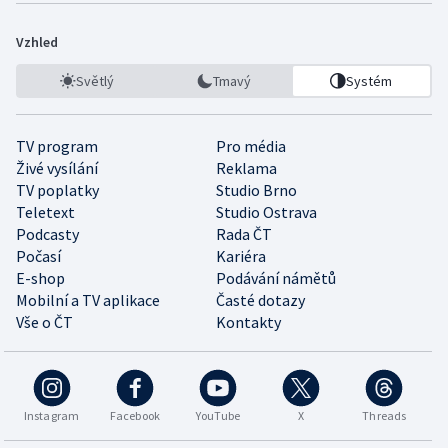
Vzhled
Světlý
Tmavý
Systém
TV program
Pro média
Živé vysílání
Reklama
TV poplatky
Studio Brno
Teletext
Studio Ostrava
Podcasty
Rada ČT
Počasí
Kariéra
E-shop
Podávání námětů
Mobilní a TV aplikace
Časté dotazy
Vše o ČT
Kontakty
Instagram
Facebook
YouTube
X
Threads