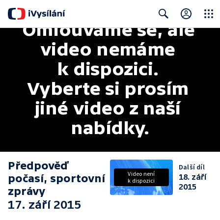
Omlouváme se, ale 
Close
Search
video nemáme 
k dispozici. 
Vyberte si prosím 
jiné video z naší 
nabídky.
Předpověď
Další díl
Video není
počasí, sportovní
18. září
k dispozici
2015
zprávy
17. září 2015