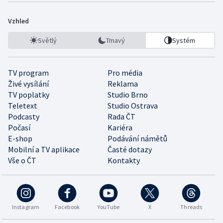
Vzhled
Světlý
Tmavý
Systém
TV program
Pro média
Živé vysílání
Reklama
TV poplatky
Studio Brno
Teletext
Studio Ostrava
Podcasty
Rada ČT
Počasí
Kariéra
E-shop
Podávání námětů
Mobilní a TV aplikace
Časté dotazy
Vše o ČT
Kontakty
Instagram
Facebook
YouTube
X
Threads