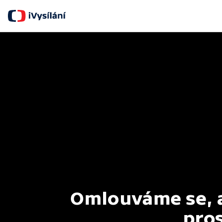
Omlouváme se, al
pros