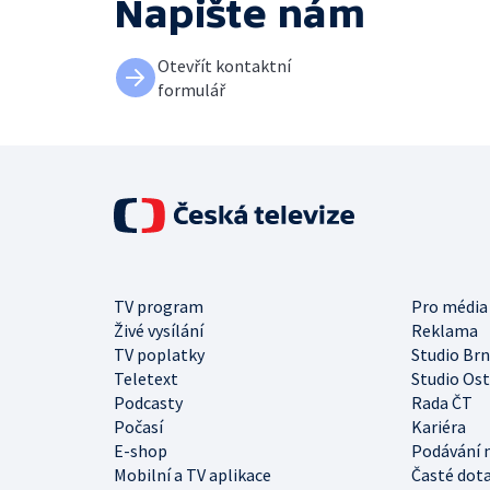
Napište nám
Otevřít kontaktní
formulář
TV program
Pro média
Živé vysílání
Reklama
TV poplatky
Studio Br
Teletext
Studio Os
Podcasty
Rada ČT
Počasí
Kariéra
E-shop
Podávání 
Mobilní a TV aplikace
Časté dot