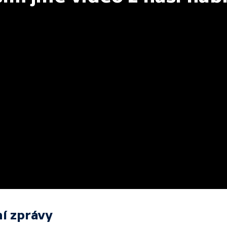
í zprávy