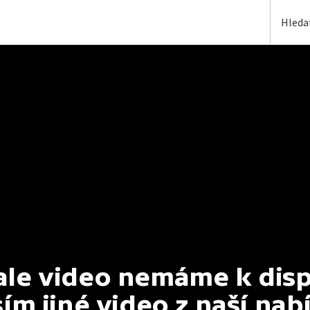
e video nemáme k dispoz
ím jiné video z naší nab