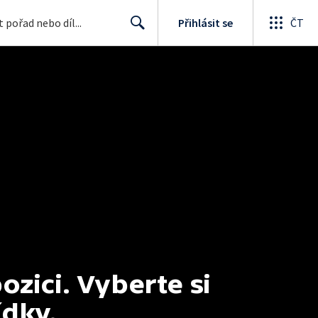
Přihlásit se
ČT
Search
ici. Vyberte si 
ídky.