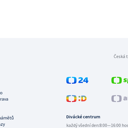
Česká t
no
trava
Divácké centrum
námětů
azy
každý všední den:
8:00—16:00 ho