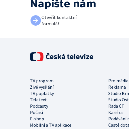
Napište nám
Otevřít kontaktní
formulář
TV program
Pro média
Živé vysílání
Reklama
TV poplatky
Studio Br
Teletext
Studio Os
Podcasty
Rada ČT
Počasí
Kariéra
E-shop
Podávání 
Mobilní a TV aplikace
Časté dot