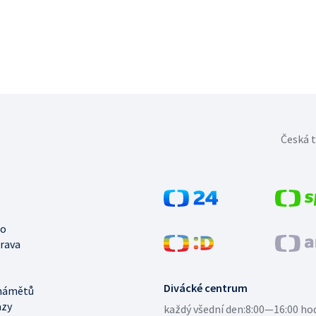
Česká t
no
trava
Divácké centrum
námětů
azy
každý všední den:
8:00—16:00 ho