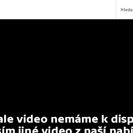
e video nemáme k dispoz
ím jiné video z naší nab