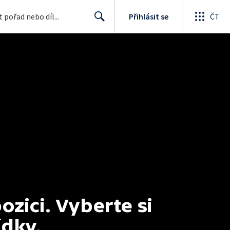
Přihlásit se
ČT
Search
ici. Vyberte si 
ídky.