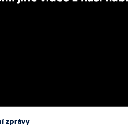
í zprávy