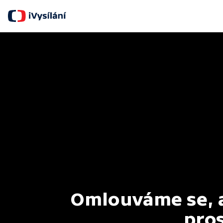
Omlouváme se, al
pros