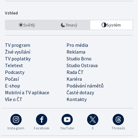
Vzhled
Světlý
Tmavý
Systém
TV program
Pro média
Živé vysílání
Reklama
TV poplatky
Studio Brno
Teletext
Studio Ostrava
Podcasty
Rada ČT
Počasí
Kariéra
E-shop
Podávání námětů
Mobilní a TV aplikace
Časté dotazy
Vše o ČT
Kontakty
Instagram
Facebook
YouTube
X
Threads