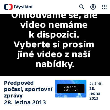
Omlouváme se, ale 
Close
Search
video nemáme 
k dispozici. 
Vyberte si prosím 
jiné video z naší 
nabídky.
Předpověď
Další díl
Video není
počasí, sportovní
28.
k dispozici
ledna
zprávy
2013
28. ledna 2013