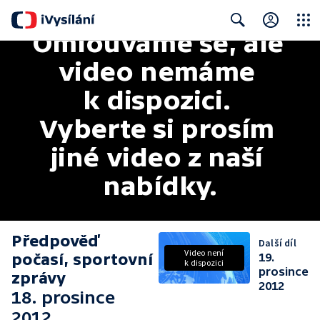
Omlouváme se, ale 
Close
Search
video nemáme 
k dispozici. 
Vyberte si prosím 
jiné video z naší 
nabídky.
Předpověď
Další díl
Video není
počasí, sportovní
19.
k dispozici
prosince
zprávy
2012
18. prosince
2012