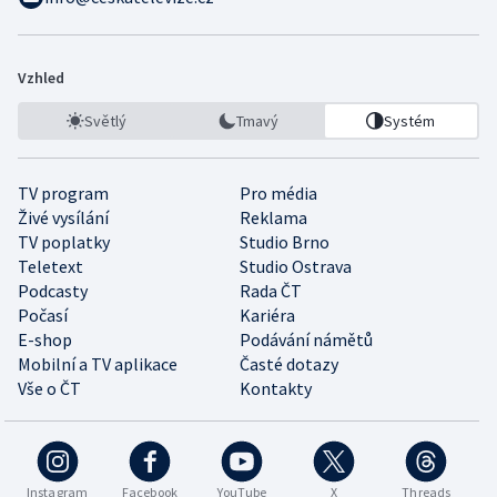
Vzhled
Světlý
Tmavý
Systém
TV program
Pro média
Živé vysílání
Reklama
TV poplatky
Studio Brno
Teletext
Studio Ostrava
Podcasty
Rada ČT
Počasí
Kariéra
E-shop
Podávání námětů
Mobilní a TV aplikace
Časté dotazy
Vše o ČT
Kontakty
Instagram
Facebook
YouTube
X
Threads