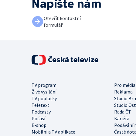
Napište nám
Otevřít kontaktní
formulář
TV program
Pro média
Živé vysílání
Reklama
TV poplatky
Studio Br
Teletext
Studio Os
Podcasty
Rada ČT
Počasí
Kariéra
E-shop
Podávání 
Mobilní a TV aplikace
Časté dot