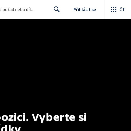
Přihlásit se
ČT
Search
ici. Vyberte si 
ídky.