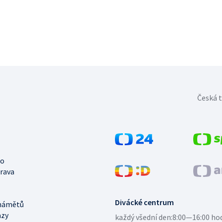
Česká t
no
trava
Divácké centrum
námětů
azy
každý všední den:
8:00—16:00 ho