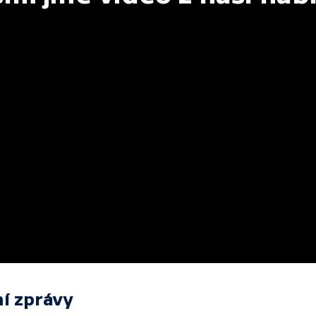
í zprávy