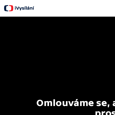
Omlouváme se, al
pros