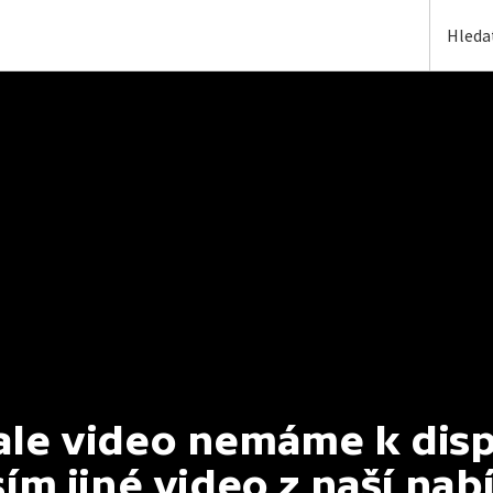
e video nemáme k dispoz
ím jiné video z naší nab