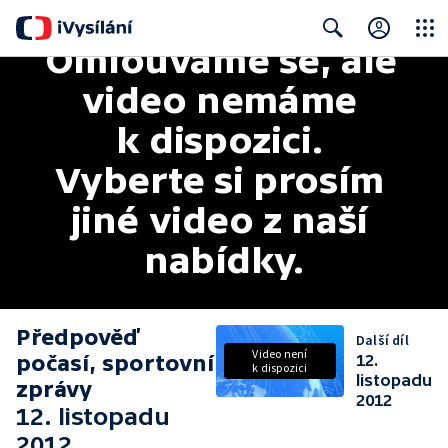
Omlouváme se, ale 
Close
Search
video nemáme 
k dispozici. 
Vyberte si prosím 
jiné video z naší 
nabídky.
Předpověď
Další díl
Video není
počasí, sportovní
12.
k dispozici
listopadu
zprávy
2012
12. listopadu
2012