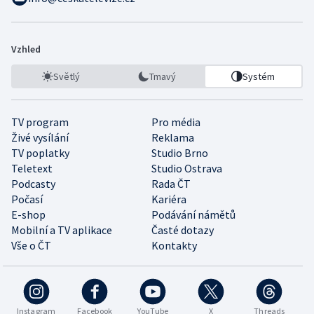
Vzhled
Světlý
Tmavý
Systém
TV program
Pro média
Živé vysílání
Reklama
TV poplatky
Studio Brno
Teletext
Studio Ostrava
Podcasty
Rada ČT
Počasí
Kariéra
E-shop
Podávání námětů
Mobilní a TV aplikace
Časté dotazy
Vše o ČT
Kontakty
Instagram
Facebook
YouTube
X
Threads