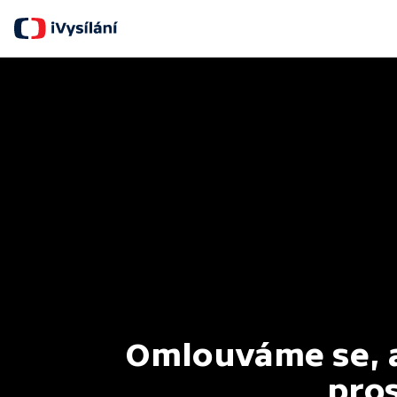
Omlouváme se, al
pros