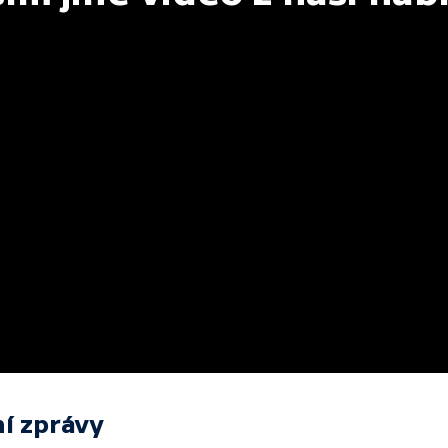
í zprávy