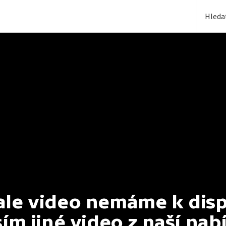
e video nemáme k dispoz
ím jiné video z naší nab