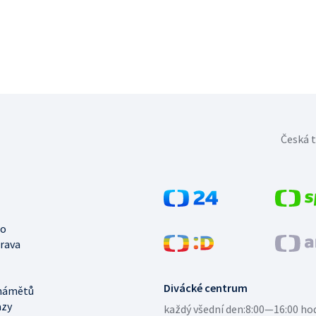
Česká t
no
trava
Divácké centrum
námětů
azy
každý všední den:
8:00—16:00 ho