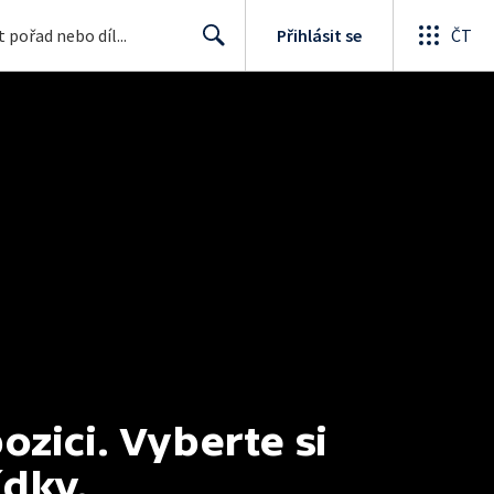
Přihlásit se
ČT
Search
ici. Vyberte si 
ídky.