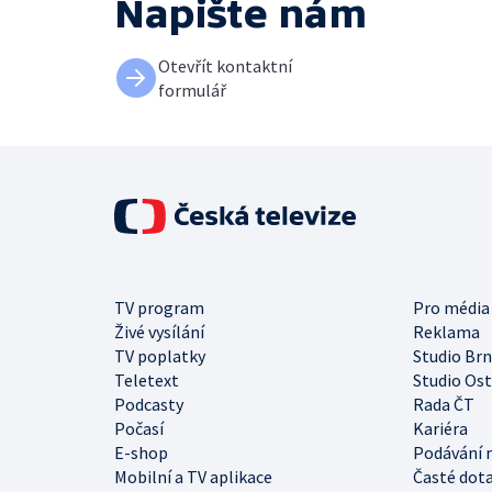
Napište nám
Otevřít kontaktní
formulář
TV program
Pro média
Živé vysílání
Reklama
TV poplatky
Studio Br
Teletext
Studio Os
Podcasty
Rada ČT
Počasí
Kariéra
E-shop
Podávání 
Mobilní a TV aplikace
Časté dot