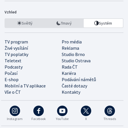
Vzhled
Světlý
Tmavý
Systém
TV program
Pro média
Živé vysílání
Reklama
TV poplatky
Studio Brno
Teletext
Studio Ostrava
Podcasty
Rada ČT
Počasí
Kariéra
E-shop
Podávání námětů
Mobilní a TV aplikace
Časté dotazy
Vše o ČT
Kontakty
Instagram
Facebook
YouTube
X
Threads