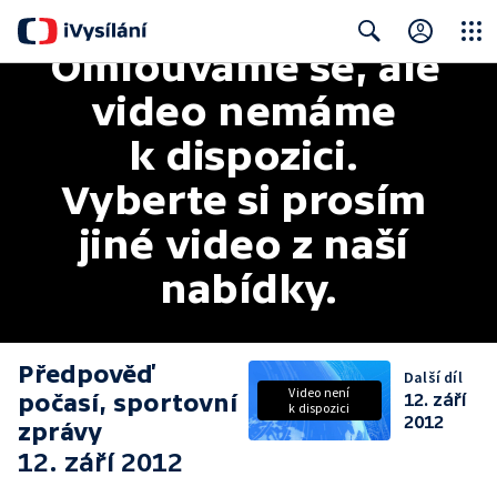
Omlouváme se, ale 
Close
Search
video nemáme 
k dispozici. 
Vyberte si prosím 
jiné video z naší 
nabídky.
Předpověď
Další díl
Video není
počasí, sportovní
12. září
k dispozici
2012
zprávy
12. září 2012