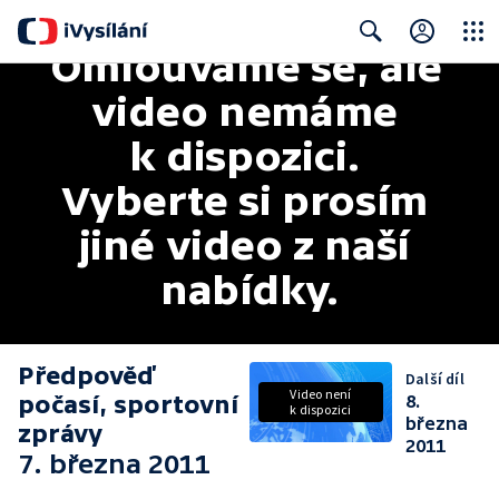
Omlouváme se, ale 
Close
Search
video nemáme 
k dispozici. 
Vyberte si prosím 
jiné video z naší 
nabídky.
Předpověď
Další díl
Video není
počasí, sportovní
8.
k dispozici
března
zprávy
2011
7. března 2011