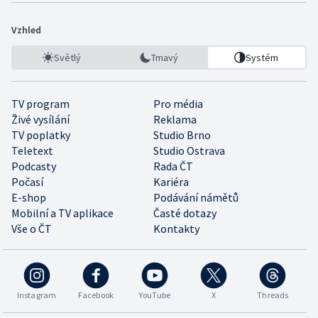
Vzhled
Světlý
Tmavý
Systém
TV program
Pro média
Živé vysílání
Reklama
TV poplatky
Studio Brno
Teletext
Studio Ostrava
Podcasty
Rada ČT
Počasí
Kariéra
E-shop
Podávání námětů
Mobilní a TV aplikace
Časté dotazy
Vše o ČT
Kontakty
Instagram
Facebook
YouTube
X
Threads