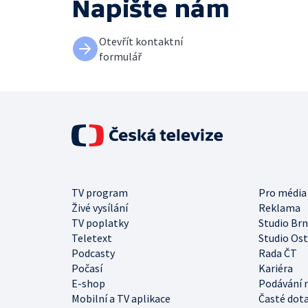
Napište nám
Otevřít kontaktní
formulář
TV program
Pro média
Živé vysílání
Reklama
TV poplatky
Studio Br
Teletext
Studio Os
Podcasty
Rada ČT
Počasí
Kariéra
E-shop
Podávání 
Mobilní a TV aplikace
Časté dot