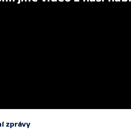
í zprávy