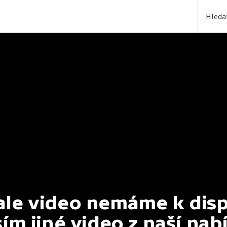
e video nemáme k dispoz
ím jiné video z naší nab