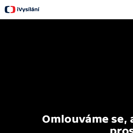
Omlouváme se, al
pros