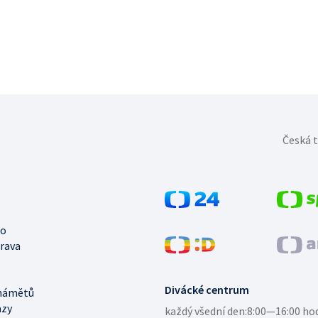
Česká t
no
trava
Divácké centrum
námětů
azy
každý všední den:
8:00—16:00 ho