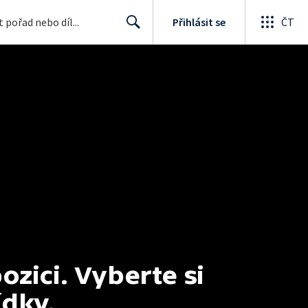
Přihlásit se
ČT
Search
ici. Vyberte si 
ídky.