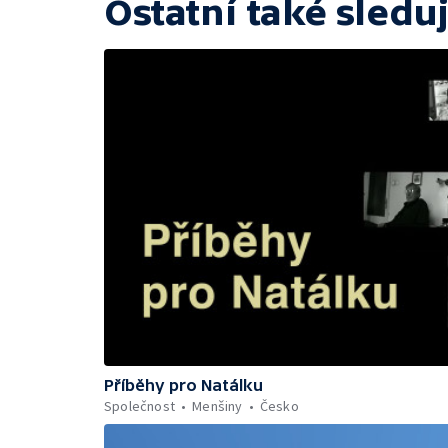
Ostatní také sleduj
Příběhy pro Natálku
Společnost
Menšiny
Česko