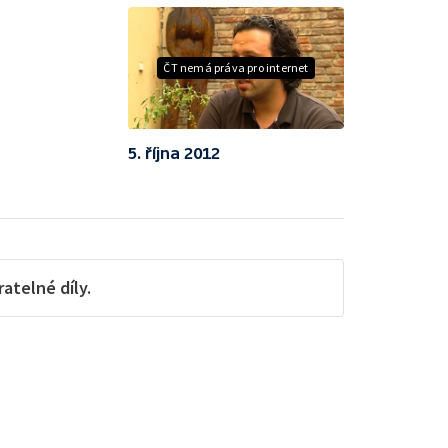
ČT nemá práva pro internet
5. října 2012
telné díly.