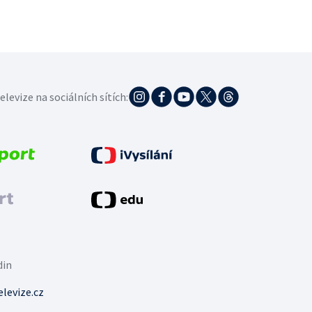
elevize na sociálních sítích:
din
levize.cz