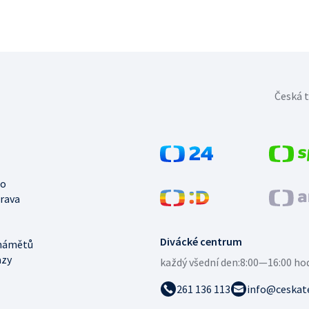
Česká t
no
trava
Divácké centrum
námětů
azy
každý všední den:
8:00—16:00 ho
261 136 113
info@ceskate