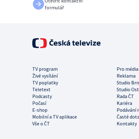
Otevřít kontaktní
formulář
TV program
Pro média
Živé vysílání
Reklama
TV poplatky
Studio Br
Teletext
Studio Os
Podcasty
Rada ČT
Počasí
Kariéra
E-shop
Podávání 
Mobilní a TV aplikace
Časté dot
Vše o ČT
Kontakty