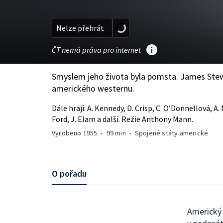
Nelze přehrát
ČT nemá práva pro internet
Smyslem jeho života byla pomsta. James Stewar
amerického westernu.
Dále hrají: A. Kennedy, D. Crisp, C. O’Donnellová, A
Ford, J. Elam a další. Režie Anthony Mann.
Vyrobeno
1955
•
99 min
•
Spojené státy americké
O pořadu
Americký 