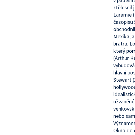
v padesát
ztělesnil
Laramie (
časopisu 
obchodník
Mexika, a
bratra. L
který pom
(Arthur K
vybudován
hlavní po
Stewart (
hollywood
idealisti
užvaněnéh
venkovské
nebo samo
Významná 
Okno do d