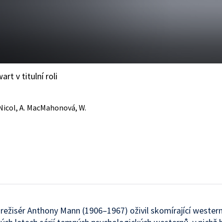
t v titulní roli
. Nicol, A. MacMahonová, W.
režisér Anthony Mann (1906–1967) oživil skomírající wester