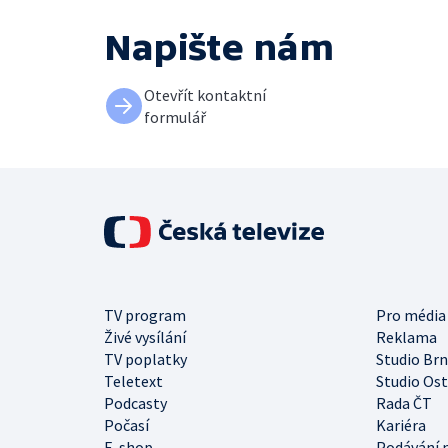
Napište nám
Otevřít kontaktní
formulář
TV program
Pro média
Živé vysílání
Reklama
TV poplatky
Studio Br
Teletext
Studio Os
Podcasty
Rada ČT
Počasí
Kariéra
E-shop
Podávání 