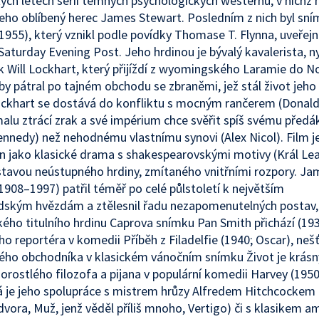
ých letech sérií temných psychologických westernů, v nichž h
 jeho oblíbený herec James Stewart. Posledním z nich byl sn
1955), který vznikl podle povídky Thomase T. Flynna, uveřej
Saturday Evening Post. Jeho hrdinou je bývalý kavalerista, n
 Will Lockhart, který přijíždí z wyomingského Laramie do 
by pátral po tajném obchodu se zbraněmi, jež stál život jeh
ockhart se dostává do konfliktu s mocným rančerem (Donald 
alu ztrácí zrak a své impérium chce svěřit spíš svému předá
ennedy) než nehodnému vlastnímu synovi (Alex Nicol). Film j
 jako klasické drama s shakespearovskými motivy (Král Lea
stavou neústupného hrdiny, zmítaného vnitřními rozpory. Ja
1908–1997) patřil téměř po celé půlstoletí k největším
ským hvězdám a ztělesnil řadu nezapomenutelných postav, 
ckého titulního hrdinu Caprova snímku Pan Smith přichází (193
o reportéra v komedii Příběh z Filadelfie (1940; Oscar), ne
ho obchodníka v klasickém vánočním snímku Život je krásn
rostlého filozofa a pijana v populární komedii Harvey (1950
je jeho spolupráce s mistrem hrůzy Alfredem Hitchcockem 
vora, Muž, jenž věděl příliš mnoho, Vertigo) či s klasikem 