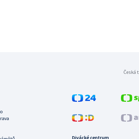
Česká t
no
trava
Divácké centrum
námětů