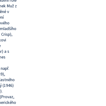
lavní role
ímek Muž z
něné v
yní
Nového
o mladšího
Crisp),
kovi
e
r) a s
mes
např.
9),
šťastného
ý (1946)
).
(Provaz,
amerického