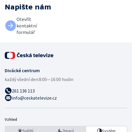
Napište nám
Otevřít
kontaktní
formulář
Divácké centrum
každý všední den:
8:00—16:00 hodin
261 136 113
info@ceskatelevize.cz
Vzhled
Světlý
Tmavý
Systém