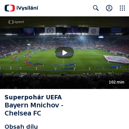
Close
Search
102 min
Superpohár UEFA
Bayern Mnichov -
Chelsea FC
Obsah dílu