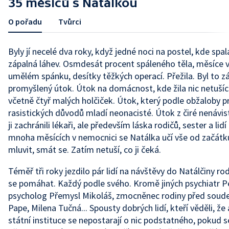
35 měsíců s Natálkou
O pořadu
Tvůrci
Byly jí necelé dva roky, když jedné noci na postel, kde spala
zápalná láhev. Osmdesát procent spáleného těla, měsíce 
umělém spánku, desítky těžkých operací. Přežila. Byl to 
promyšlený útok. Útok na domácnost, kde žila nic netušící
včetně čtyř malých holčiček. Útok, který podle obžaloby pr
rasistických důvodů mladí neonacisté. Útok z čiré nenávist
ji zachránili lékaři, ale především láska rodičů, sester a lid
mnoha měsících v nemocnici se Natálka učí vše od začátku
mluvit, smát se. Zatím netuší, co ji čeká.
Téměř tři roky jezdilo pár lidí na návštěvy do Natálčiny rod
se pomáhat. Každý podle svého. Kromě jiných psychiatr P
psycholog Přemysl Mikoláš, zmocněnec rodiny před sou
Pape, Milena Tučná... Spousty dobrých lidí, kteří věděli, ž
státní instituce se nepostarají o nic podstatného, pokud s