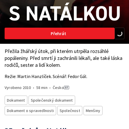
Přehrát
Přežila žhářský útok, při kterém utrpěla rozsáhlé
popáleniny. Před smrtí ji zachránili lékaři, ale také láska
rodičů, sester a lidí kolem.
Režie: Martin Hanzlíček. Scénář: Fedor Gál.
Vyrobeno
2010
•
58 min
•
Česko
Dokument
Společenský dokument
Dokument o spravedlnosti
Společnost
Menšiny