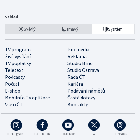
Vzhled
Světlý
Tmavý
Systém
TV program
Pro média
Živé vysílání
Reklama
TV poplatky
Studio Brno
Teletext
Studio Ostrava
Podcasty
Rada ČT
Počasí
Kariéra
E-shop
Podávání námětů
Mobilní a TV aplikace
Časté dotazy
Vše o ČT
Kontakty
Instagram
Facebook
YouTube
X
Threads