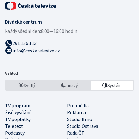
Divácké centrum
každý všední den:
8:00—16:00 hodin
261 136 113
info@ceskatelevize.cz
Vzhled
Světlý
Tmavý
Systém
TV program
Pro média
Živé vysílání
Reklama
TV poplatky
Studio Brno
Teletext
Studio Ostrava
Podcasty
Rada ČT