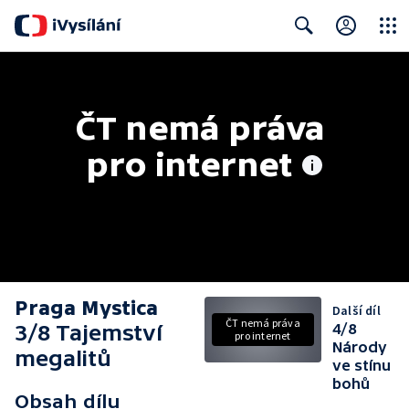
Close
Search
ČT nemá práva 
pro internet
Praga Mystica
Další díl
ČT nemá práva
3/8 Tajemství
4/8
pro internet
Národy
megalitů
ve stínu
bohů
Obsah dílu