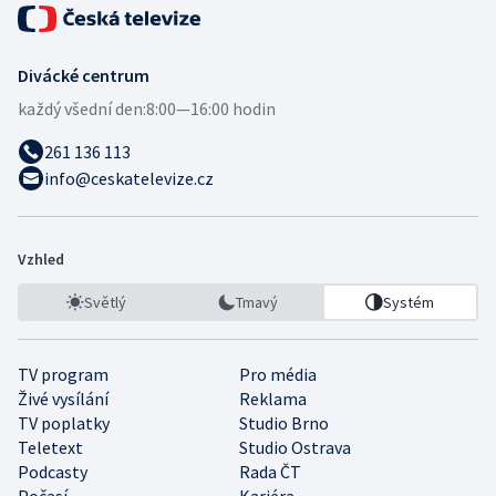
Divácké centrum
každý všední den:
8:00—16:00 hodin
261 136 113
info@ceskatelevize.cz
Vzhled
Světlý
Tmavý
Systém
TV program
Pro média
Živé vysílání
Reklama
TV poplatky
Studio Brno
Teletext
Studio Ostrava
Podcasty
Rada ČT