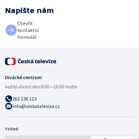
Napište nám
Otevřít
kontaktní
formulář
Divácké centrum
každý všední den:
8:00—16:00 hodin
261 136 113
info@ceskatelevize.cz
Vzhled