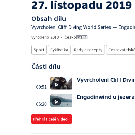
27. listopadu 2019
Obsah dílu
Vyvrcholení Cliff Diving World Series — Engadi
Vyrobeno
2019
•
Česko
Sport
Cyklistika
Rady a recepty
Cestovatelské
Části dílu
Vyvrcholení Cliff Div
00:51
Engadinwind u jezera
05:20
Přehrát celé video