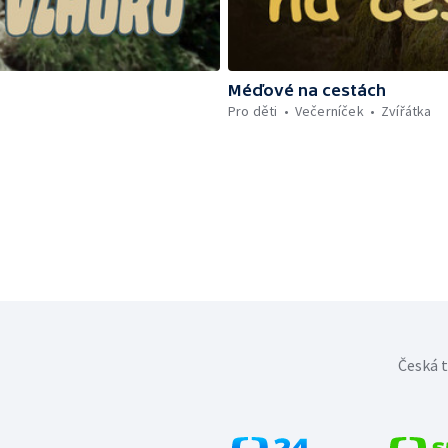
Méďové na cestách
Pro děti
Večerníček
Zvířátka
Česká t