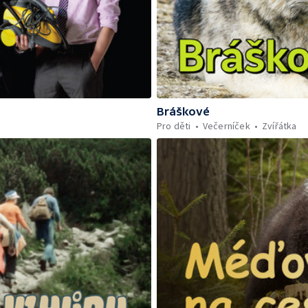
Bráškové
Pro děti
Večerníček
Zvířátka