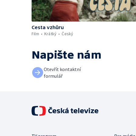
Cesta vzhůru
Film
Krátký
Český
Napište nám
Otevřít kontaktní
formulář
TV program
Pro média