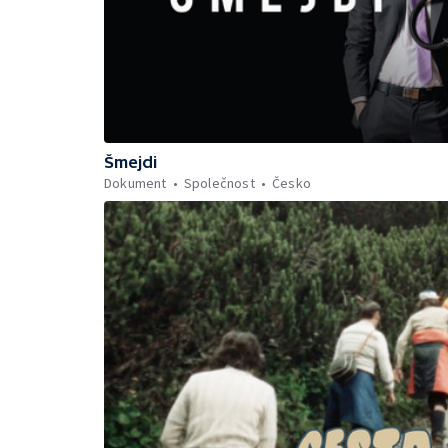
Šmejdi
Dokument
Společnost
Česko