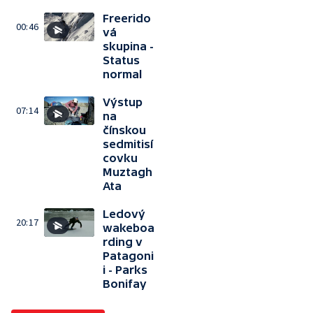
Freerido
00:46
vá
skupina -
Status
normal
Výstup
07:14
na
čínskou
sedmitisí
covku
Muztagh
Ata
Ledový
20:17
wakeboa
rding v
Patagoni
i - Parks
Bonifay