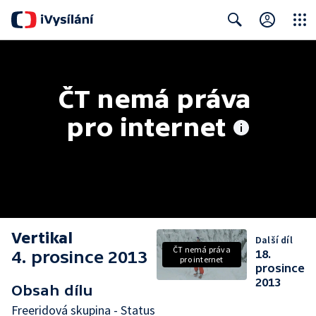
Close
Search
ČT nemá práva 
pro internet
Vertikal
Další díl
ČT nemá práva
4. prosince 2013
18.
pro internet
prosince
2013
Obsah dílu
Freeridová skupina - Status