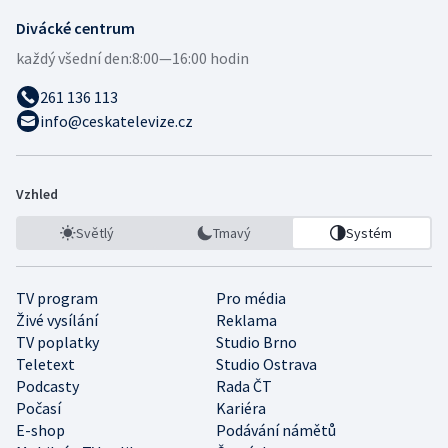
Divácké centrum
každý všední den:
8:00—16:00 hodin
261 136 113
info@ceskatelevize.cz
Vzhled
Světlý
Tmavý
Systém
TV program
Pro média
Živé vysílání
Reklama
TV poplatky
Studio Brno
Teletext
Studio Ostrava
Podcasty
Rada ČT
Počasí
Kariéra
E-shop
Podávání námětů