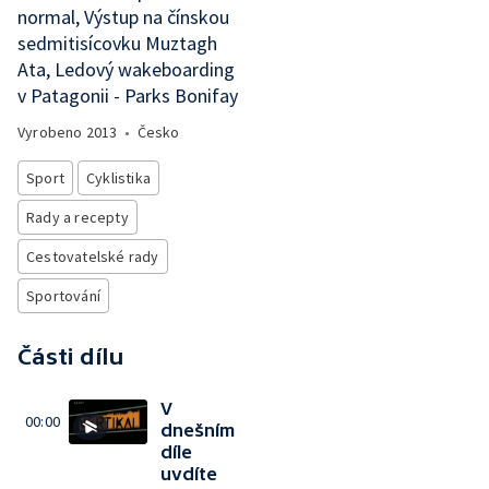
normal, Výstup na čínskou
sedmitisícovku Muztagh
Ata, Ledový wakeboarding
v Patagonii - Parks Bonifay
Vyrobeno
2013
•
Česko
Sport
Cyklistika
Rady a recepty
Cestovatelské rady
Sportování
Části dílu
V
00:00
dnešním
díle
uvdíte