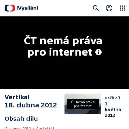
Close
Search
ČT nemá práva 
pro internet
Vertikal
Další díl
ČT nemá práva
18. dubna 2012
1.
pro internet
května
2012
Obsah dílu
Vyrobeno
2012
•
Česko