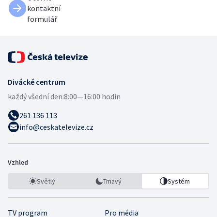
kontaktní
formulář
Divácké centrum
každý všední den:
8:00—16:00 hodin
261 136 113
info@ceskatelevize.cz
Vzhled
Světlý
Tmavý
Systém
TV program
Pro média