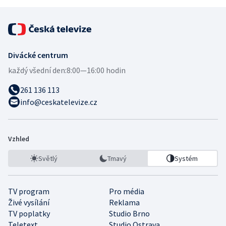
Divácké centrum
každý všední den:
8:00—16:00 hodin
261 136 113
info@ceskatelevize.cz
Vzhled
Světlý
Tmavý
Systém
TV program
Pro média
Živé vysílání
Reklama
TV poplatky
Studio Brno
Teletext
Studio Ostrava