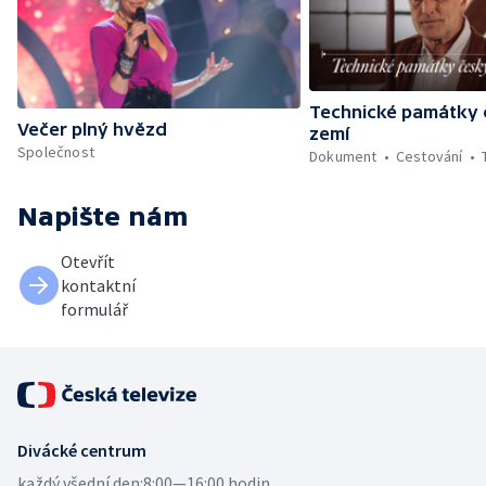
Technické památky
Večer plný hvězd
zemí
Společnost
Dokument
Cestování
Napište nám
Otevřít
kontaktní
formulář
Divácké centrum
každý všední den:
8:00—16:00 hodin