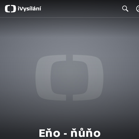
Search
Eňo - ňůňo