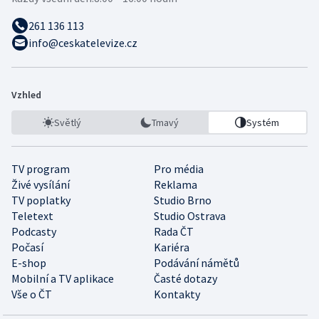
261 136 113
info@ceskatelevize.cz
Vzhled
Světlý
Tmavý
Systém
TV program
Pro média
Živé vysílání
Reklama
TV poplatky
Studio Brno
Teletext
Studio Ostrava
Podcasty
Rada ČT
Počasí
Kariéra
E-shop
Podávání námětů
Mobilní a TV aplikace
Časté dotazy
Vše o ČT
Kontakty