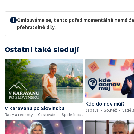
Omlouváme se, tento pořad momentálně nemá ž
přehratelné díly.
Ostatní také sledují
Kde domov můj?
V karavanu po Slovinsku
Zábava
Soutěž
Vzděl
Rady a recepty
Cestování
Společnost