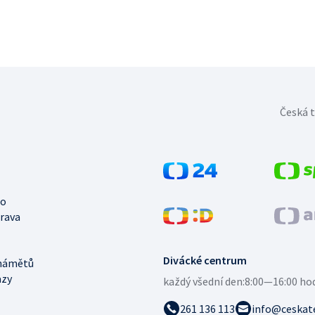
Česká t
no
trava
Divácké centrum
námětů
azy
každý všední den:
8:00—16:00 ho
261 136 113
info@ceskate