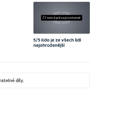
ČT nemá práva pro internet
5/5 Kdo je ze všech lidí
nejohroženější
telné díly.