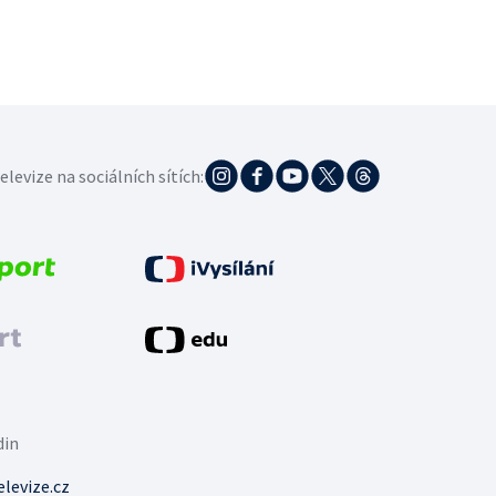
elevize na sociálních sítích:
din
levize.cz