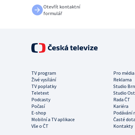
Otevřít kontaktní
formulář
TV program
Pro média
Živé vysílání
Reklama
TV poplatky
Studio Br
Teletext
Studio Os
Podcasty
Rada ČT
Počasí
Kariéra
E-shop
Podávání 
Mobilní a TV aplikace
Časté dot
Vše o ČT
Kontakty