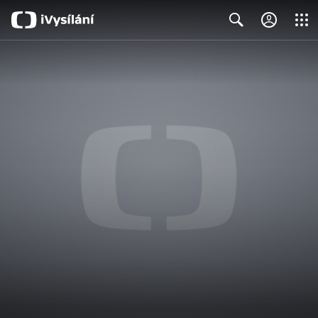
Close
Search