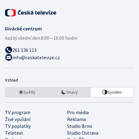
Divácké centrum
každý všední den:
8:00—16:00 hodin
261 136 113
info@ceskatelevize.cz
Vzhled
Světlý
Tmavý
Systém
TV program
Pro média
Živé vysílání
Reklama
TV poplatky
Studio Brno
Teletext
Studio Ostrava