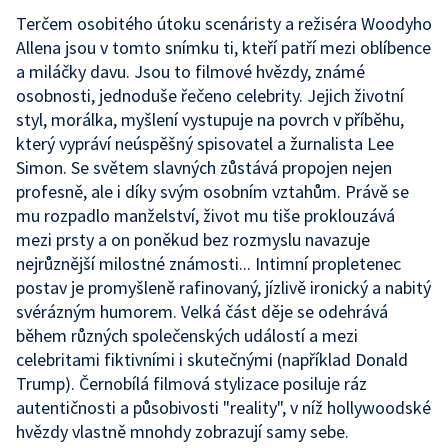
Terčem osobitého útoku scenáristy a režiséra Woodyho
Allena jsou v tomto snímku ti, kteří patří mezi oblíbence
a miláčky davu. Jsou to filmové hvězdy, známé
osobnosti, jednoduše řečeno celebrity. Jejich životní
styl, morálka, myšlení vystupuje na povrch v příběhu,
který vypráví neúspěšný spisovatel a žurnalista Lee
Simon. Se světem slavných zůstává propojen nejen
profesně, ale i díky svým osobním vztahům. Právě se
mu rozpadlo manželství, život mu tiše proklouzává
mezi prsty a on poněkud bez rozmyslu navazuje
nejrůznější milostné známosti... Intimní propletenec
postav je promyšleně rafinovaný, jízlivě ironický a nabitý
svérázným humorem. Velká část děje se odehrává
během různých společenských událostí a mezi
celebritami fiktivními i skutečnými (například Donald
Trump). Černobílá filmová stylizace posiluje ráz
autentičnosti a působivosti "reality", v níž hollywoodské
hvězdy vlastně mnohdy zobrazují samy sebe.