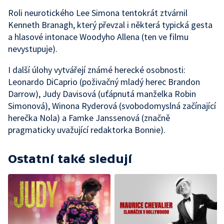
Roli neurotického Lee Simona tentokrát ztvárnil
Kenneth Branagh, který převzal i některá typická gesta
a hlasové intonace Woodyho Allena (ten ve filmu
nevystupuje).
I další úlohy vytvářejí známé herecké osobnosti:
Leonardo DiCaprio (poživačný mladý herec Brandon
Darrow), Judy Davisová (uťápnutá manželka Robin
Simonová), Winona Ryderová (svobodomyslná začínající
herečka Nola) a Famke Janssenová (značně
pragmaticky uvažující redaktorka Bonnie).
Ostatní také sledují