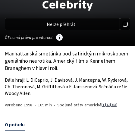
Celebrity
Nelze přehrát
ČT nemá práva pro internet
Manhattanská smetánka pod satirickým mikroskopem
geniálního neurotika. Americký film s Kennethem
Branaghem v hlavní roli.
Dále hrají: L. DiCaprio, J. Davisová, J. Mantegna, W. Ryderová,
Ch. Theronová, M. Griffithová a F. Janssenová. Scénář a režie
Woody Allen.
Vyrobeno
1998
•
109 min
•
Spojené státy americké
O pořadu