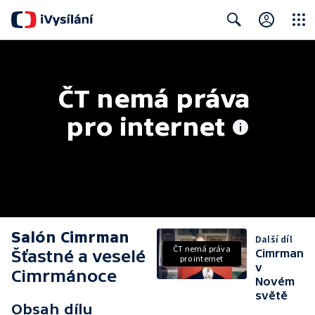
Close
Search
ČT nemá práva 
pro internet
Salón Cimrman
Další díl
ČT nemá práva
Šťastné a veselé
Cimrman
pro internet
v
Cimrmánoce
Novém
světě
Obsah dílu