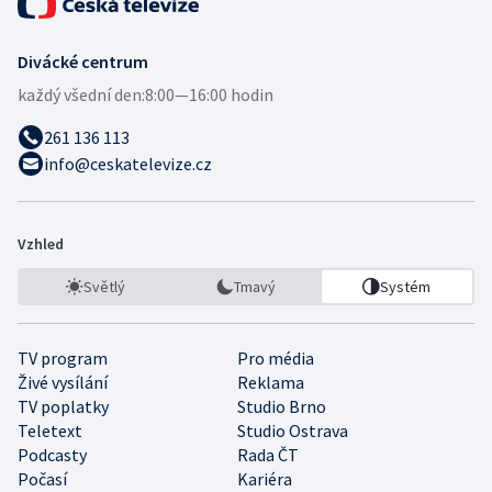
Divácké centrum
každý všední den:
8:00—16:00 hodin
261 136 113
info@ceskatelevize.cz
Vzhled
Světlý
Tmavý
Systém
TV program
Pro média
Živé vysílání
Reklama
TV poplatky
Studio Brno
Teletext
Studio Ostrava
Podcasty
Rada ČT
Počasí
Kariéra