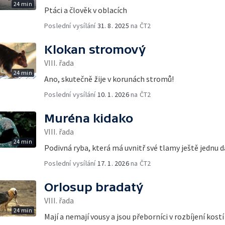
24 min
Ptáci a člověk v oblacích
Poslední vysílání
31. 8. 2025
na ČT2
Klokan stromový
VIII. řada
24 min
Ano, skutečně žije v korunách stromů!
Poslední vysílání
10. 1. 2026
na ČT2
Muréna kidako
VIII. řada
24 min
Podivná ryba, která má uvnitř své tlamy ještě jednu d
Poslední vysílání
17. 1. 2026
na ČT2
Orlosup bradatý
VIII. řada
24 min
Mají a nemají vousy a jsou přeborníci v rozbíjení kostí