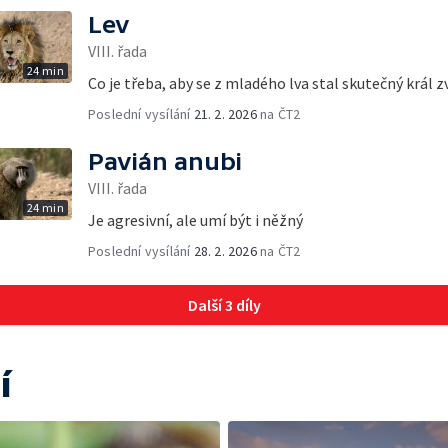
Lev
VIII. řada
24 min
Co je třeba, aby se z mladého lva stal skutečný král z
Poslední vysílání
21. 2. 2026
na ČT2
Pavián anubi
VIII. řada
24 min
Je agresivní, ale umí být i něžný
Poslední vysílání
28. 2. 2026
na ČT2
Další 3 díly
í