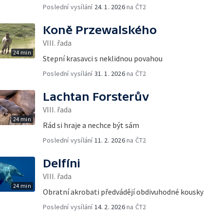
Poslední vysílání
24. 1. 2026
na ČT2
Koně Przewalského
VIII. řada
24 min
Stepní krasavci s neklidnou povahou
Poslední vysílání
31. 1. 2026
na ČT2
Lachtan Forsterův
VIII. řada
24 min
Rád si hraje a nechce být sám
Poslední vysílání
11. 2. 2026
na ČT2
Delfíni
VIII. řada
24 min
Obratní akrobati předvádějí obdivuhodné kousky
Poslední vysílání
14. 2. 2026
na ČT2