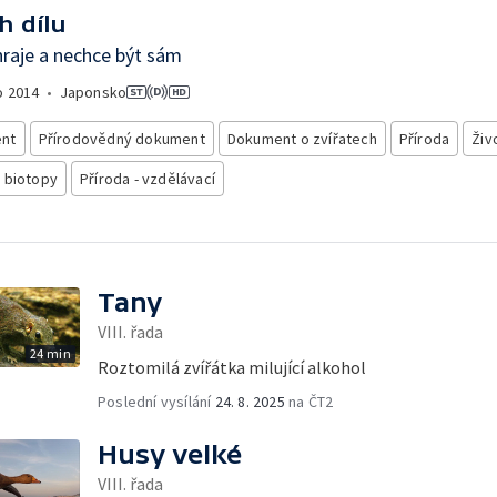
h dílu
hraje a nechce být sám
o
2014
•
Japonsko
nt
Přírodovědný dokument
Dokument o zvířatech
Příroda
Živ
 biotopy
Příroda - vzdělávací
Tany
VIII. řada
24 min
Roztomilá zvířátka milující alkohol
Poslední vysílání
24. 8. 2025
na ČT2
Husy velké
VIII. řada