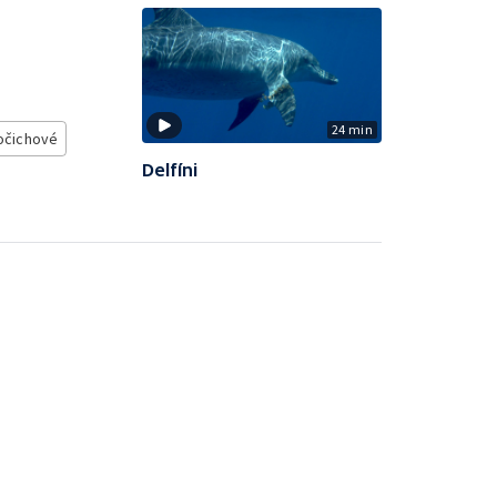
24 min
očichové
Delfíni