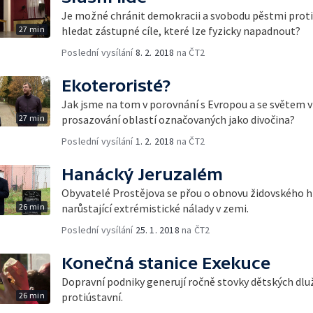
Je možné chránit demokracii a svobodu pěstmi proti
27 min
hledat zástupné cíle, které lze fyzicky napadnout?
Poslední vysílání
8. 2. 2018
na ČT2
Ekoteroristé?
Jak jsme na tom v porovnání s Evropou a se světem v
27 min
prosazování oblastí označovaných jako divočina?
Poslední vysílání
1. 2. 2018
na ČT2
Hanácký Jeruzalém
Obyvatelé Prostějova se přou o obnovu židovského hř
26 min
narůstající extrémistické nálady v zemi.
Poslední vysílání
25. 1. 2018
na ČT2
Konečná stanice Exekuce
Dopravní podniky generují ročně stovky dětských dluž
26 min
protiústavní.