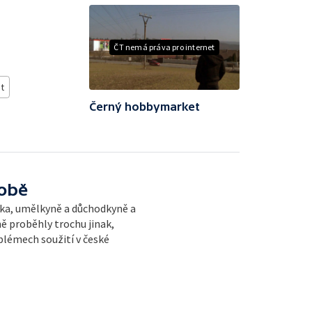
ČT nemá práva pro internet
t
Černý hobbymarket
době
lka, umělkyně a důchodkyně a
ně proběhly trochu jinak,
blémech soužití v české