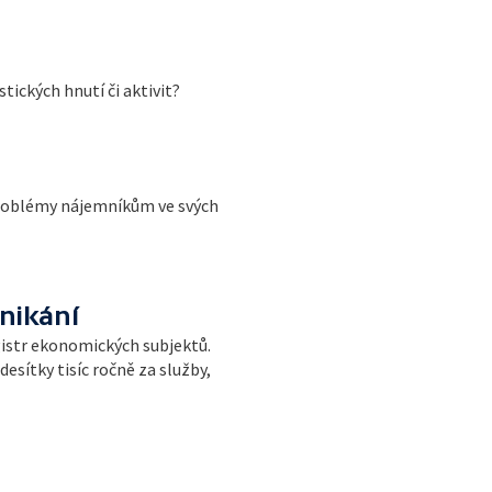
ických hnutí či aktivit?
problémy nájemníkům ve svých
nikání
gistr ekonomických subjektů.
desítky tisíc ročně za služby,