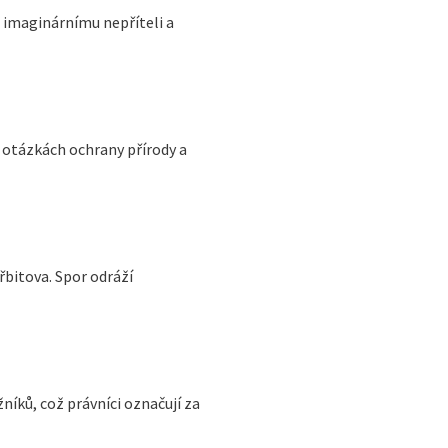
 imaginárnímu nepříteli a
 otázkách ochrany přírody a
bitova. Spor odráží
níků, což právníci označují za