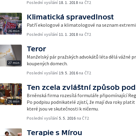
Poslední vysílání
18. 1. 2018
na ČT2
Klimatická spravedlnost
Patří ekologové a klimatologové na seznam extremist
26 min
Poslední vysílání
11. 1. 2018
na ČT2
Teror
Manželský pár pražských advokátů léta dělá vážné 
27 min
koupených domech.
Poslední vysílání
19. 5. 2016
na ČT2
Ten zcela zvláštní způsob pod
Brněnská firma rozesílá formuláře připomínající Re
26 min
Po podpisu podnikatelé zjistí, že mají dva roky platit 
které jsou ve skutečnosti k ničemu.
Poslední vysílání
5. 5. 2016
na ČT2
Terapie s Mírou