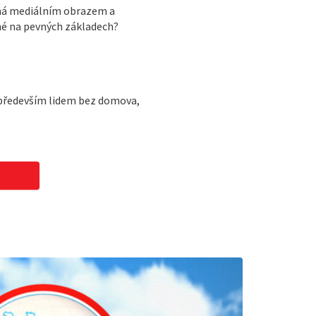
něná mediálním obrazem a
é na pevných základech?
t především lidem bez domova,