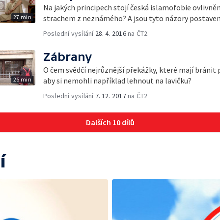
Na jakých principech stojí česká islamofobie ovliv
27 min
strachem z neznámého? A jsou tyto názory postaven
Poslední vysílání
28. 4. 2016
na ČT2
Zábrany
O čem svědčí nejrůznější překážky, které mají bráni
26 min
aby si nemohli například lehnout na lavičku?
Poslední vysílání
7. 12. 2017
na ČT2
Dalších 10 dílů
í