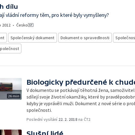
h dílu
í vládní reformy těm, pro které byly vymyšleny?
o
2012
•
Česko
nt
Společenský dokument
Dokument o spravedlnosti
Společnos
společnost
Biologicky předurčené k chu
V dokumentu se potkávají těhotná žena, samoživite
26 min
sdílejí svoje životní okamžiky, které by pravděpodob
kdyby je vyprávěli muži. Dokument z nové série o pro
společnosti.
Poslední vysílání
22. 2. 2018
na ČT2
Slušní lidé