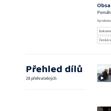
Obsa
Pomáhaj
Vyroben
Dokume
Česká 
Přehled dílů
28 přehratelných