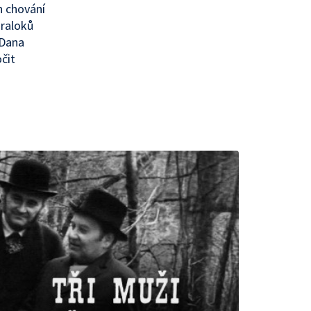
h chování
žraloků
 Dana
čit