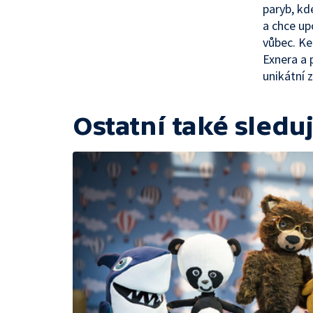
paryb, kd
a chce up
vůbec. Ke
Exnera a 
unikátní z
Ostatní také sleduj