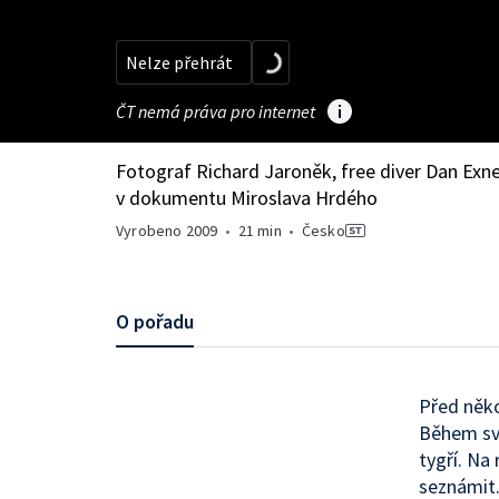
Nelze přehrát
ČT nemá práva pro internet
Fotograf Richard Jaroněk, free diver Dan Exner
v dokumentu Miroslava Hrdého
Vyrobeno
2009
•
21 min
•
Česko
O pořadu
Před něko
Během své
tygří. Na 
seznámit.