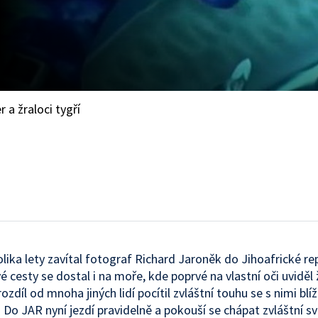
 a žraloci tygří
lika lety zavítal fotograf Richard Jaroněk do Jihoafrické rep
 cesty se dostal i na moře, kde poprvé na vlastní oči uviděl 
rozdíl od mnoha jiných lidí pocítil zvláštní touhu se s nimi blí
 Do JAR nyní jezdí pravidelně a pokouší se chápat zvláštní s