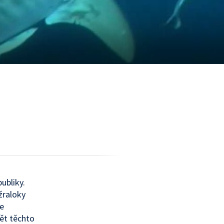
ubliky.
žraloky
že
vět těchto