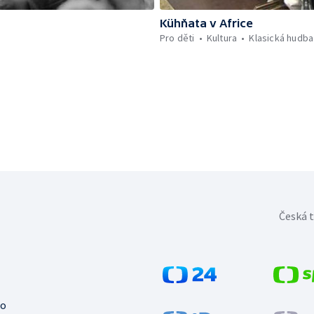
Kühňata v Africe
Pro děti
Kultura
Klasická hudba
Česká t
no