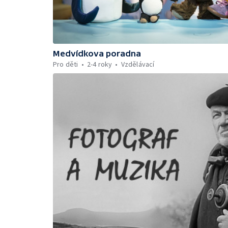
Medvídkova poradna
Pro děti
2-4 roky
Vzdělávací