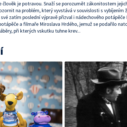
e člověk je potravou. Snaží se porozumět zákonitostem jejic
ozornit na problém, který vyvstává v souvislosti s vybíjením 
 své zatím poslední výpravě přizval i nádechového potápěče
potápěče a filmaře Miroslava Hrdého, jemuž se podařilo nato
áběry, při kterých vskutku tuhne krev...
í