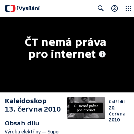
Close
Search
ČT nemá práva 
pro internet
Kaleidoskop
Další díl
ČT nemá práva
13. června 2010
20.
pro internet
června
2010
Obsah dílu
Výroba elektřiny — Super