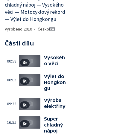
chladný nápoj — Vysokého
věci — Motocyklový rekord
— Výlet do Hongkongu
Vyrobeno
2010
•
Česko
Části dílu
Vysokéh
00:58
o věci
Výlet do
06:05
Hongkon
gu
Výroba
09:33
elektřiny
Super
16:55
chladný
nápoj