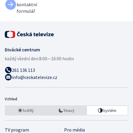
kontaktní
formulář
Divácké centrum
každý všední den:
8:00—16:00 hodin
261 136 113
info@ceskatelevize.cz
Vzhled
Světlý
Tmavý
Systém
TV program
Pro média