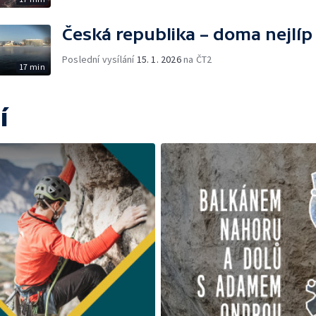
Česká republika – doma nejlíp
Poslední vysílání
15. 1. 2026
na ČT2
17 min
í