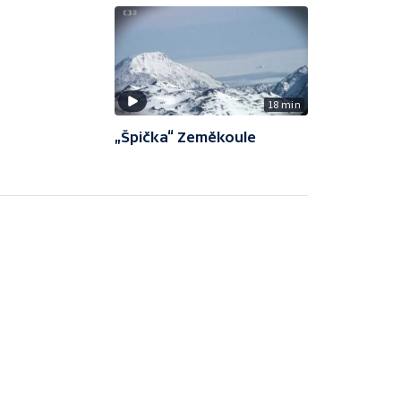
18 min
„Špička“ Zeměkoule