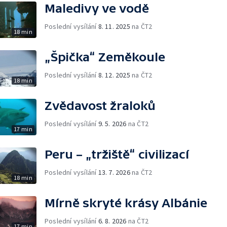
Maledivy ve vodě
Poslední vysílání
8. 11. 2025
na ČT2
18 min
„Špička“ Zeměkoule
Poslední vysílání
8. 12. 2025
na ČT2
18 min
Zvědavost žraloků
Poslední vysílání
9. 5. 2026
na ČT2
17 min
Peru – „tržiště“ civilizací
Poslední vysílání
13. 7. 2026
na ČT2
18 min
Mírně skryté krásy Albánie
Poslední vysílání
6. 8. 2026
na ČT2
17 min