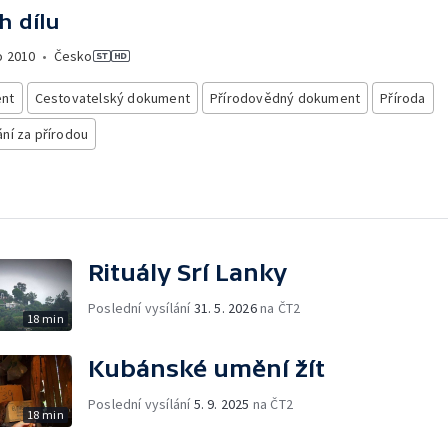
h dílu
o
2010
•
Česko
nt
Cestovatelský dokument
Přírodovědný dokument
Příroda
ní za přírodou
Rituály Srí Lanky
Poslední vysílání
31. 5. 2026
na ČT2
18 min
Kubánské umění žít
Poslední vysílání
5. 9. 2025
na ČT2
18 min