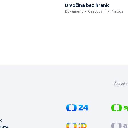
Divočina bez hranic
Dokument
Cestování
Příroda
Česká t
no
trava