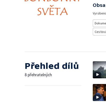
Obsa
Vyroben
Dokume
Cestová
Přehled dílů
8 přehratelných