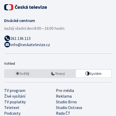
Divácké centrum
každý všední den:
8:00—16:00 hodin
261 136 113
info@ceskatelevize.cz
Vzhled
Světlý
Tmavý
Systém
TV program
Pro média
Živé vysílání
Reklama
TV poplatky
Studio Brno
Teletext
Studio Ostrava
Podcasty
Rada ČT