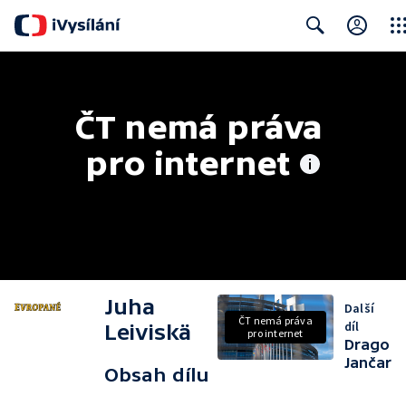
Clos
Search
ČT nemá práva 
pro internet
Juha
Další
ČT nemá práva
díl
Leiviskä
pro internet
Drago
Jančar
Obsah dílu