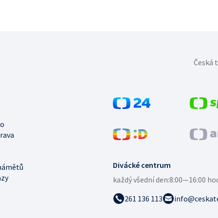
Česká t
no
trava
Divácké centrum
námětů
azy
každý všední den:
8:00—16:00 ho
261 136 113
info@ceskate