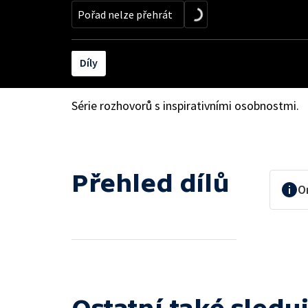
Pořad nelze přehrát
Díly
Série rozhovorů s inspirativními osobnostmi.
Přehled dílů
O