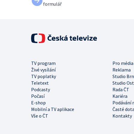
formulář
TV program
Pro média
Živé vysílání
Reklama
TV poplatky
Studio Br
Teletext
Studio Os
Podcasty
Rada ČT
Počasí
Kariéra
E-shop
Podávání 
Mobilní a TV aplikace
Časté dot
Vše o ČT
Kontakty