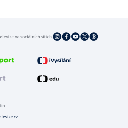
elevize na sociálních sítích:
din
levize.cz