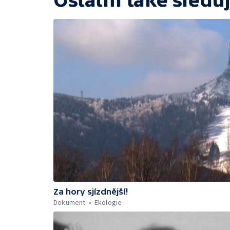
Ostatní také sleduj
Za hory sjízdnější!
Dokument
Ekologie