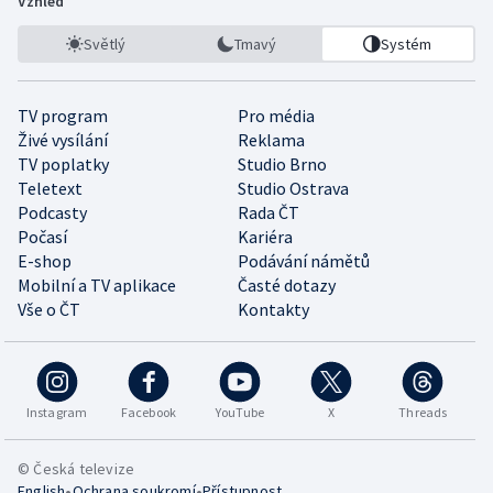
Vzhled
Světlý
Tmavý
Systém
TV program
Pro média
Živé vysílání
Reklama
TV poplatky
Studio Brno
Teletext
Studio Ostrava
Podcasty
Rada ČT
Počasí
Kariéra
E-shop
Podávání námětů
Mobilní a TV aplikace
Časté dotazy
Vše o ČT
Kontakty
Instagram
Facebook
YouTube
X
Threads
© Česká televize
•
•
English
Ochrana soukromí
Přístupnost