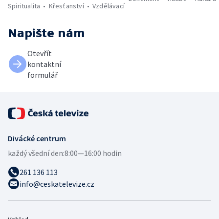
Spiritualita
Křesťanství
Vzdělávací
Napište nám
Otevřít
kontaktní
formulář
Divácké centrum
každý všední den:
8:00—16:00 hodin
261 136 113
info@ceskatelevize.cz