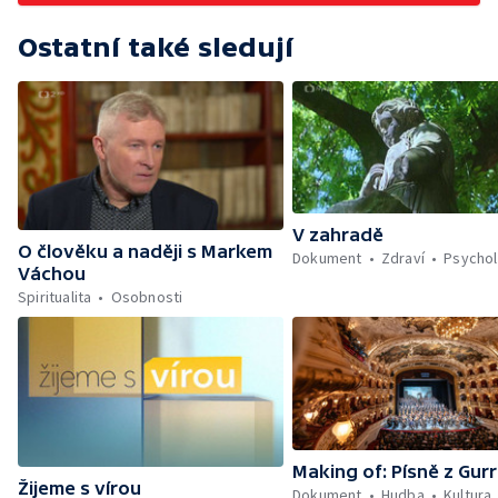
Ostatní také sledují
V zahradě
O člověku a naději s Markem
Dokument
Zdraví
Psychol
Váchou
Spiritualita
Osobnosti
Making of: Písně z Gur
Žijeme s vírou
Dokument
Hudba
Kultura