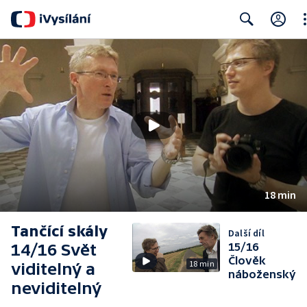
Cl
Search
18 min
Tančící skály
Další díl
14/16 Svět
15/16
Člověk
18 min
viditelný a
náboženský
neviditelný