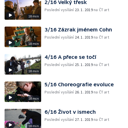
2/16 Velký třesk
Poslední vysílání
23. 1. 2019
na ČT art
18 min
3/16 Zázrak jménem Cohn
Poslední vysílání
24. 1. 2019
na ČT art
18 min
4/16 A přece se točí
Poslední vysílání
25. 1. 2019
na ČT art
18 min
5/16 Choreografie evoluce
Poslední vysílání
26. 1. 2019
na ČT art
18 min
6/16 Život v ismech
Poslední vysílání
27. 1. 2019
na ČT art
18 min