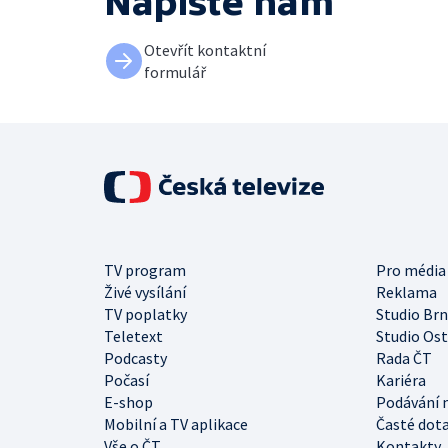
Napište nám
Otevřít kontaktní
formulář
TV program
Pro média
Živé vysílání
Reklama
TV poplatky
Studio Br
Teletext
Studio Os
Podcasty
Rada ČT
Počasí
Kariéra
E-shop
Podávání 
Mobilní a TV aplikace
Časté dot
Vše o ČT
Kontakty