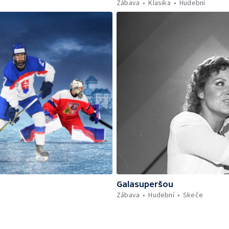
Zábava
Klasika
Hudební
Galasuperšou
Zábava
Hudební
Skeče