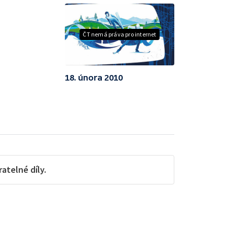
ČT nemá práva pro internet
18. února 2010
telné díly.