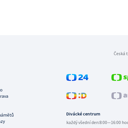
Česká t
no
trava
Divácké centrum
námětů
azy
každý všední den:
8:00—16:00 ho