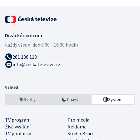
Divácké centrum
každý všední den:
8:00—16:00 hodin
261 136 113
info@ceskatelevize.cz
Vzhled
Světlý
Tmavý
Systém
TV program
Pro média
Živé vysílání
Reklama
TV poplatky
Studio Brno