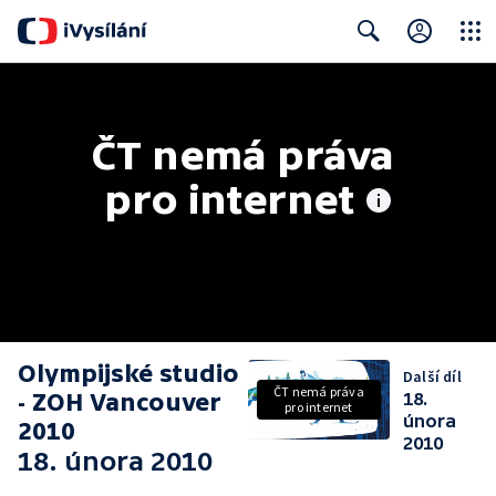
Close
Search
ČT nemá práva 
pro internet
Olympijské studio
Další díl
ČT nemá práva
- ZOH Vancouver
18.
pro internet
února
2010
2010
18. února 2010